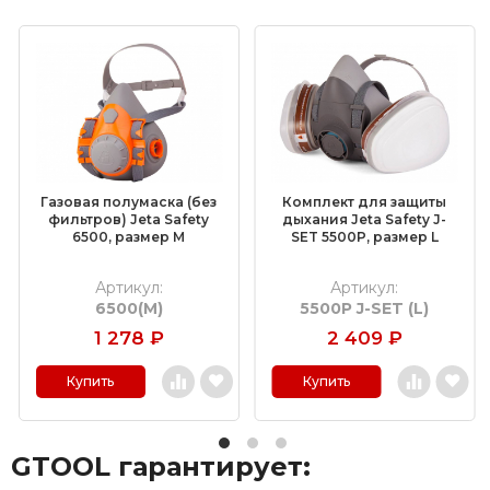
(КЛТ)
Шлифовальные круги на липучке Velcro
Обдирочные круги
Шлифовальные валики
Фибровые круги
Газовая полумаска (без
Комплект для защиты
Абразивные шлифовальные головки
фильтров) Jeta Safety
дыхания Jeta Safety J-
6500, размер M
SET 5500P, размер L
Шлифовальные листы и рулоны
Артикул:
Артикул:
6500(M)
5500P J-SET (L)
Круги с креплением Roloc™
1 278
₽
2 409
₽
Шлифовальные абразивные ленты
Купить
Купить
Отрезные круги по металлу
GTOOL гарантирует:
Шлифовальные гильзы