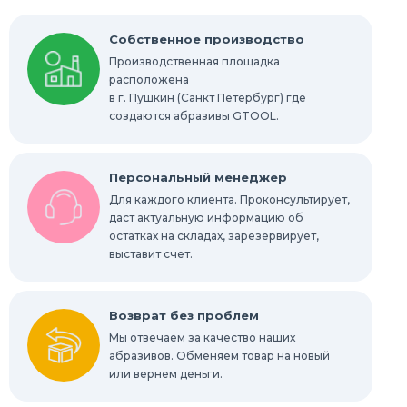
Круги Scotch-Brite Bristle
Собственное производство
Производственная площадка
Шлифовальные абразивные губки, бруски
расположена
в г. Пушкин (Санкт Петербург) где
Радиальные шлифовальные круги
создаются абразивы GTOOL.
Шлифовальные звезды
Персональный менеджер
Конволютные круги
Для каждого клиента. Проконсультирует,
даст актуальную информацию об
остатках на складах, зарезервирует,
Абразивы для обработки труднодоступных
мест
выставит счет.
Абразивы для нержавейки
Возврат без проблем
Мы отвечаем за качество наших
абразивов. Обменяем товар на новый
или вернем деньги.