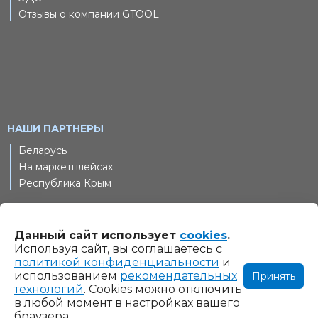
Отзывы о компании GTOOL
НАШИ ПАРТНЕРЫ
Беларусь
На маркетплейсах
Республика Крым
Данный сайт использует
cookies
.
© 2011-2026 Шлифовальные технологии, ООО. Все права
Используя сайт, вы соглашаетесь с
защищены
политикой конфиденциальности
и
использованием
рекомендательных
Принять
Информация на сайте www.gtool.ru не является
технологий
. Cookies можно отключить
публичной офертой. Указанные на сайте www.gtool.ru
в любой момент в настройках вашего
цены являются ориентировочными и могут быть изменены
браузера.