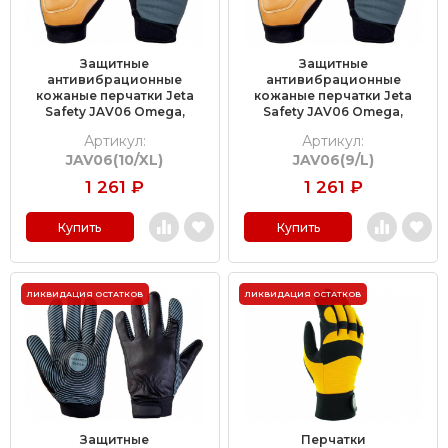
Защитные
Защитные
антивибрационные
антивибрационные
кожаные перчатки Jeta
кожаные перчатки Jeta
Safety JAV06 Omega,
Safety JAV06 Omega,
размер 10/XL
размер 9/L
Артикул:
Артикул:
JAV06(10/XL)
JAV06(9/L)
1 261
₽
1 261
₽
Купить
Купить
ЛИКВИДАЦИЯ ОСТАТКОВ
ЛИКВИДАЦИЯ ОСТАТКОВ
Защитные
Перчатки