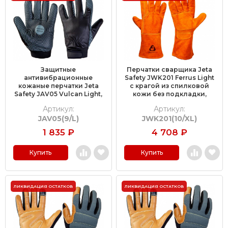
Защитные
Перчатки сварщика Jeta
антивибрационные
Safety JWK201 Ferrus Light
кожаные перчатки Jeta
с крагой из спилковой
Safety JAV05 Vulcan Light,
кожи без подкладки,
размер 9/L
размер 10/XL, упак. (6 пар)
Артикул:
Артикул:
JAV05(9/L)
JWK201(10/XL)
1 835
₽
4 708
₽
Купить
Купить
ЛИКВИДАЦИЯ ОСТАТКОВ
ЛИКВИДАЦИЯ ОСТАТКОВ