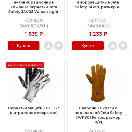
антивибрационные
виброзащитные Jeta
кожаные перчатки Jeta
Safety JAV01, размер XL
Safety JAV05 Vulcan Light,
размер 10/XL
Артикул:
Артикул:
JAV05(10/XL)
JAV01(XL)
1 835
₽
1 233
₽
Купить
Купить
ЛИКВИДАЦИЯ ОСТАТКОВ
Перчатки защитные GTG3
Сварочные краги c
(нитриловое покрытие)
подкладкой Jeta Safety
JWK301 Ferrus, размер
10/XL
Артикул:
Артикул: