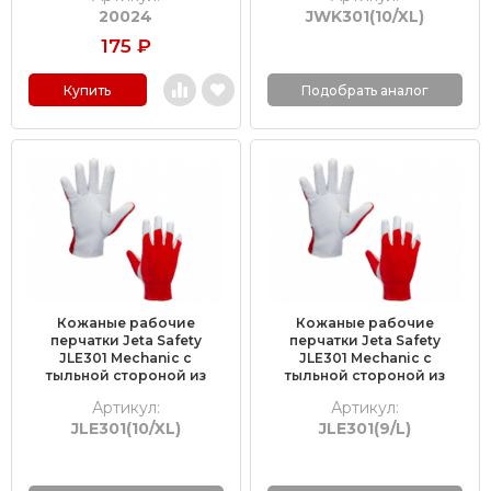
20024
JWK301(10/XL)
175
₽
Купить
Подобрать аналог
Кожаные рабочие
Кожаные рабочие
перчатки Jeta Safety
перчатки Jeta Safety
JLE301 Mechanic с
JLE301 Mechanic с
тыльной стороной из
тыльной стороной из
хлопка, размер 10/XL, уп-
хлопка, размер 9/L, уп-ка
Артикул:
Артикул:
ка (12 пар)
(12 пар)
JLE301(10/XL)
JLE301(9/L)