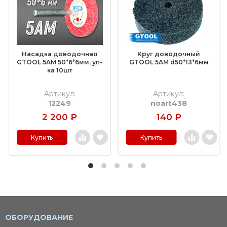
Насадка доводочная
Круг доводочный
GTOOL 5AM 50*6*6мм, уп-
GTOOL 5AM d50*13*6мм
ка 10шт
Артикул:
Артикул:
12249
noart438
2 200
₽
140
₽
Купить
Купить
ОБОРУДОВАНИЕ