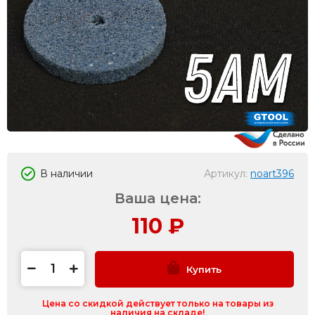
В наличии
Артикул:
noart396
Ваша цена:
110
₽
Купить
Цена со скидкой действует только на товары из
наличия на складе!