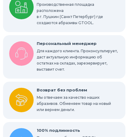
Производственная площадка
Шлифовальные абразивные губки, бруски
расположена
в г. Пушкин (Санкт Петербург) где
Радиальные шлифовальные круги
создаются абразивы GTOOL.
Шлифовальные звезды
Персональный менеджер
Конволютные круги
Для каждого клиента. Проконсультирует,
даст актуальную информацию об
остатках на складах, зарезервирует,
Абразивы для обработки труднодоступных
мест
выставит счет.
Абразивы для нержавейки
Возврат без проблем
Мы отвечаем за качество наших
абразивов. Обменяем товар на новый
или вернем деньги.
100% подлинность