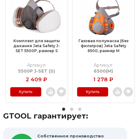
Обдирочные круги
Шлифовальные валики
Фибровые круги
Комплект для защиты
Газовая полумаска (без
Абразивные шлифовальные головки
дыхания Jeta Safety J-
фильтров) Jeta Safety
SET 5500P, размер S
6500, размер M
Шлифовальные листы и рулоны
Артикул:
Артикул:
5500P J-SET (S)
6500(M)
Круги с креплением Roloc™
2 409
₽
1 278
₽
Шлифовальные абразивные ленты
Купить
Купить
Отрезные круги по металлу
GTOOL гарантирует:
Шлифовальные гильзы
Круги Scotch-Brite Bristle
Собственное производство