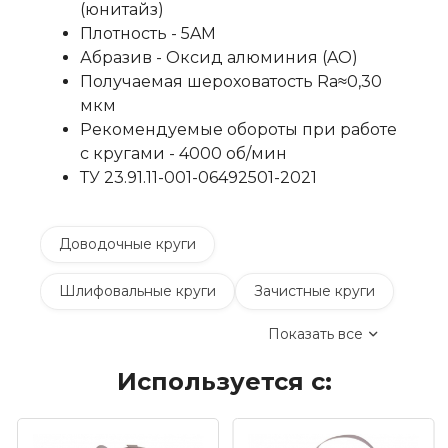
(юнитайз)
Плотность - 5AM
Абразив - Оксид алюминия (AO)
Получаемая шероховатость Ra≈0,30
мкм
Рекомендуемые обороты при работе
с кругами - 4000 об/мин
ТУ 23.91.11-001-06492501-2021
Доводочные круги
Шлифовальные круги
Зачистные круги
Показать все
Коралловые зачистные круги
Используется с:
Круги лепестковые торцевые шлифовальные
(КЛТ)
Шлифовальные круги на липучке Velcro