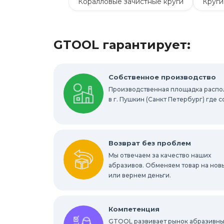
Коралловые зачистные круги
Круги
Шлифовальные круги на липучке Velcro
GTOOL гарантирует:
Шлифовальные валики
Фибровые к
Абразивные шлифовальные головки
Собственное производство
Производственная площадка расп
Круги с креплением Roloc™
Шлифо
в г. Пушкин (Санкт Петербург) где
Отрезные круги по металлу
Шлифов
Шлифовальные абразивные губки, брус
Возврат без проблем
Мы отвечаем за качество наших
Шлифовальные звезды
абразивов. Обменяем товар на нов
Конволютны
или вернем деньги.
Абразивы для обработки труднодоступ
Компетенция
GTOOL развивает рынок абразивны