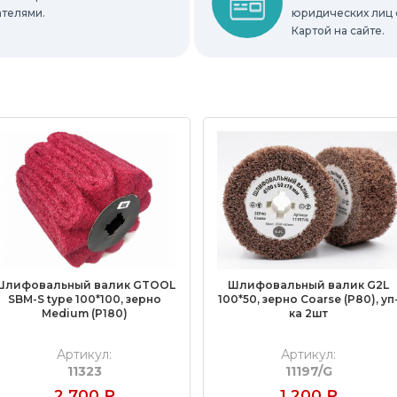
ателями.
юридических лиц 
Картой на сайте.
Шлифовальный валик GTOOL
Шлифовальный валик G2L
SBM-S type 100*100, зерно
100*50, зерно Сoarse (P80), уп
Medium (P180)
ка 2шт
Артикул:
Артикул:
11323
11197/G
2 700
₽
1 200
₽