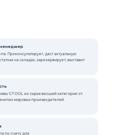
 менеджер
та. Проконсультирует, даст актуальную
атках на складах, зарезервирует, выставит
сть
ивы GTOOL из сырья высшей категории от
енитых мировых производителей.
а
а по счету для