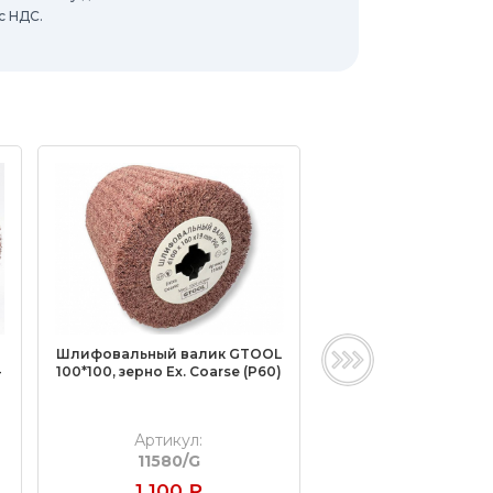
с НДС.
Шлифовальный валик GTOOL
Шлифовальный вал
-
100*100, зерно Ex. Сoarse (P60)
SBM-S type 100*100
VFine (P400)
Артикул:
Артикул:
11580/G
11325
1 100
₽
2 700
₽