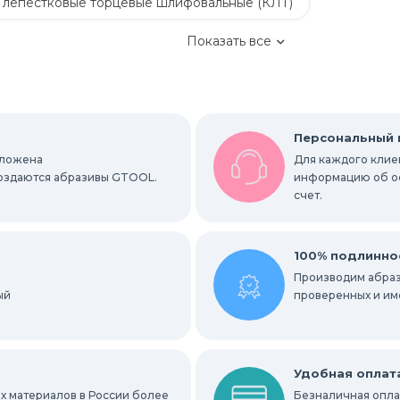
 лепестковые торцевые шлифовальные (КЛТ)
Показать все
Обдирочные круги
руги
Шлифовальные листы и рулоны
Персональный
оложена
Для каждого клиен
вальные абразивные ленты
 создаются абразивы GTOOL.
информацию об ост
счет.
альные гильзы
Круги Scotch-Brite Bristle
ки
Радиальные шлифовальные круги
100% подлинно
Производим абраз
ый
е круги
проверенных и им
ных мест
Абразивы для нержавейки
Удобная оплат
х материалов в России более
Безналичная оплат