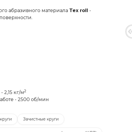
ого абразивного материала
Tex roll
-
поверхности.
2
 2,15 кг/м
боте - 2500 об/мин
круги
Зачистные круги