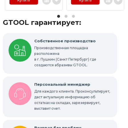
Абразивные материалы
Купить
Купить
Технические щетки
Новинки
GTOOL гарантирует:
Распродажа
Выгодная цена
Шлифовально-полировальные станки
Собственное производство
Производственная площадка
расположена
Запасные части
в г. Пушкин (Санкт Петербург) где
создаются абразивы GTOOL.
Персональный менеджер
Для каждого клиента. Проконсультирует,
даст актуальную информацию об
остатках на складах, зарезервирует,
выставит счет.
Возврат без проблем