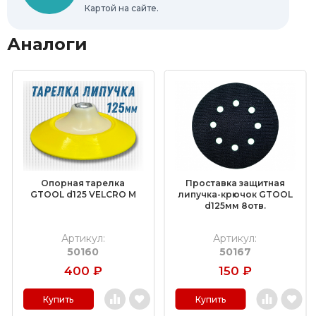
Картой на сайте.
Аналоги
Опорная тарелка
Проставка защитная
GTOOL d125 VELCRO М
липучка-крючок GTOOL
d125мм 8отв.
Артикул:
Артикул:
50160
50167
400
₽
150
₽
Купить
Купить