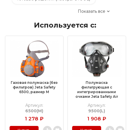
Показать все
Сверлильные станки и сверла
Используется с:
Электроинструмент
Пневмоинструмент
Материалы для электрохимической
пассивации
Насадки для граверов
Дополнительные комплектующие
Газовая полумаска (без
Полумаска
Средства индивидуальной защиты
фильтров) Jeta Safety
фильтрующая с
6500, размер M
интегрированными
очками Jeta Safety Air
Очистители и средства для ухода за
Optics 9500, размер L
металлом
Артикул:
Артикул:
6500(M)
9500(L)
Полировальные материалы
1 278
₽
1 908
₽