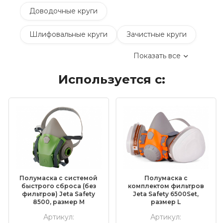
Доводочные круги
Шлифовальные круги
Зачистные круги
Показать все
Коралловые зачистные круги
Используется с:
Круги лепестковые торцевые шлифовальные
(КЛТ)
Шлифовальные круги на липучке Velcro
Обдирочные круги
Шлифовальные валики
Фибровые круги
Полумаска с системой
Полумаска с
Абразивные шлифовальные головки
быстрого сброса (без
комплектом фильтров
фильтров) Jeta Safety
Jeta Safety 6500Set,
8500, размер M
размер L
Шлифовальные листы и рулоны
Артикул:
Артикул: