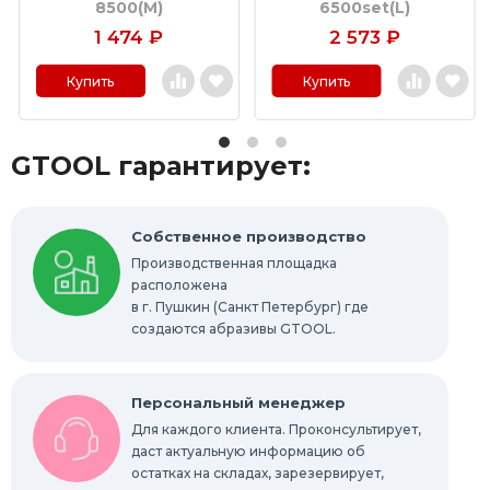
8500(M)
6500set(L)
Круги с креплением Roloc™
1 474
₽
2 573
₽
Шлифовальные абразивные ленты
Купить
Купить
Отрезные круги по металлу
GTOOL гарантирует:
Шлифовальные гильзы
Круги Scotch-Brite Bristle
Собственное производство
Производственная площадка
Шлифовальные абразивные губки, бруски
расположена
в г. Пушкин (Санкт Петербург) где
Радиальные шлифовальные круги
создаются абразивы GTOOL.
Шлифовальные звезды
Персональный менеджер
Конволютные круги
Для каждого клиента. Проконсультирует,
даст актуальную информацию об
остатках на складах, зарезервирует,
Абразивы для обработки труднодоступных