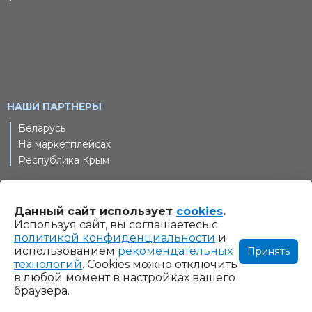
НАШИ ПАРТНЕРЫ
Беларусь
На маркетплейсах
Республика Крым
Данный сайт использует
cookies
.
© 2011-2026 Шлифовальные технологии, ООО. Все права
Используя сайт, вы соглашаетесь с
защищены
политикой конфиденциальности
и
использованием
рекомендательных
Принять
Информация на сайте www.gtool.ru не является
технологий
. Cookies можно отключить
публичной офертой. Указанные на сайте www.gtool.ru
в любой момент в настройках вашего
цены являются ориентировочными и могут быть изменены
браузера.
при оформлении заказа.