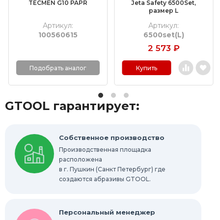
TECMEN G10 PAPR
Jeta Safety 6500Set,
размер L
Шлифовальные листы и рулоны
Артикул:
Артикул:
100560615
6500set(L)
Круги с креплением Roloc™
2 573
₽
Шлифовальные абразивные ленты
Купить
Подобрать аналог
Отрезные круги по металлу
GTOOL гарантирует:
Шлифовальные гильзы
Круги Scotch-Brite Bristle
Собственное производство
Производственная площадка
Шлифовальные абразивные губки, бруски
расположена
в г. Пушкин (Санкт Петербург) где
Радиальные шлифовальные круги
создаются абразивы GTOOL.
Шлифовальные звезды
Персональный менеджер