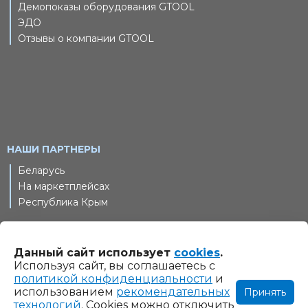
Демопоказы оборудования GTOOL
ЭДО
Отзывы о компании GTOOL
НАШИ ПАРТНЕРЫ
Беларусь
На маркетплейсах
Республика Крым
Данный сайт использует
cookies
.
© 2011-2026 Шлифовальные технологии, ООО. Все права
Используя сайт, вы соглашаетесь с
защищены
политикой конфиденциальности
и
использованием
рекомендательных
Принять
Информация на сайте www.gtool.ru не является
технологий
. Cookies можно отключить