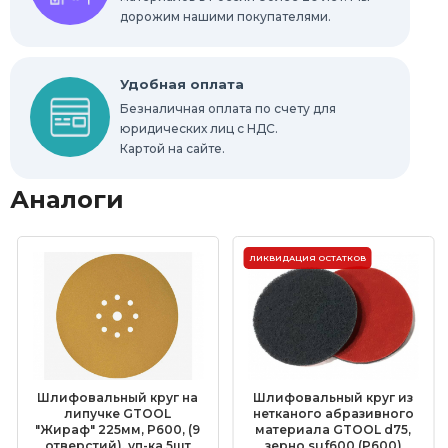
дорожим нашими покупателями.
Удобная оплата
Безналичная оплата по счету для
юридических лиц с НДС.
Картой на сайте.
Аналоги
ЛИКВИДАЦИЯ ОСТАТКОВ
Шлифовальный круг на
Шлифовальный круг из
липучке GTOOL
нетканого абразивного
"Жираф" 225мм, P600, (9
материала GTOOL d75,
отверстий), уп-ка 5шт
зерно suf600 (P600)