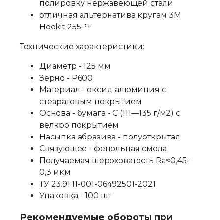
полировку нержавеющей стали
отличная альтернатива кругам 3M
Hookit 255P+
Технические характеристики:
Диаметр - 125 мм
Зерно - P600
Материал - оксид алюминия с
стеаратовым покрытием
Основа - бумага - С (111—135 г/м2) с
велкро покрытием
Насыпка абразива - полуоткрытая
Связующее - фенольная смола
Получаемая шероховатость Ra≈0,45-
0,3 мкм
ТУ 23.91.11-001-06492501-2021
Упаковка - 100 шт
Рекомендуемые обороты при