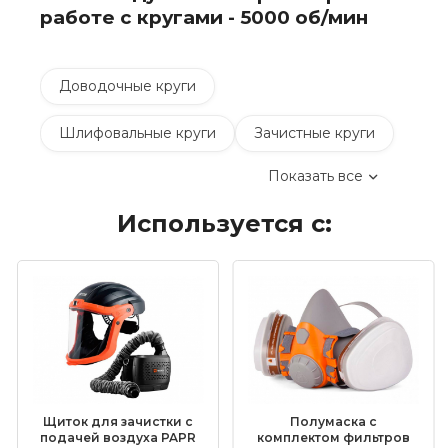
работе с кругами - 5000 об/мин
Доводочные круги
Шлифовальные круги
Зачистные круги
Показать все
Коралловые зачистные круги
Используется с:
Круги лепестковые торцевые шлифовальные
(КЛТ)
Шлифовальные круги на липучке Velcro
Обдирочные круги
Шлифовальные валики
Фибровые круги
Щиток для зачистки с
Полумаска с
Абразивные шлифовальные головки
подачей воздуха PAPR
комплектом фильтров