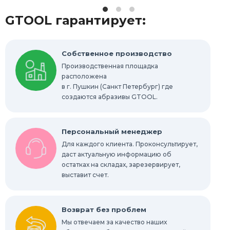
GTOOL гарантирует:
Шлифовальные гильзы
Круги Scotch-Brite Bristle
Собственное производство
Производственная площадка
Шлифовальные абразивные губки, бруски
расположена
в г. Пушкин (Санкт Петербург) где
Радиальные шлифовальные круги
создаются абразивы GTOOL.
Шлифовальные звезды
Персональный менеджер
Конволютные круги
Для каждого клиента. Проконсультирует,
даст актуальную информацию об
остатках на складах, зарезервирует,
Абразивы для обработки труднодоступных
мест
выставит счет.
Абразивы для нержавейки
Возврат без проблем
Мы отвечаем за качество наших