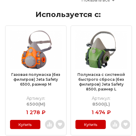
Показать все
Коралловые зачистные круги
Используется с:
Круги лепестковые торцевые шлифовальные
(КЛТ)
Шлифовальные круги на липучке Velcro
Обдирочные круги
Шлифовальные валики
Фибровые круги
Газовая полумаска (без
Полумаска с системой
Абразивные шлифовальные головки
фильтров) Jeta Safety
быстрого сброса (без
6500, размер M
фильтров) Jeta Safety
8500, размер L
Шлифовальные листы и рулоны
Артикул:
Артикул:
6500(M)
8500(L)
Круги с креплением Roloc™
1 278
₽
1 474
₽
Шлифовальные абразивные ленты
Купить
Купить
Отрезные круги по металлу