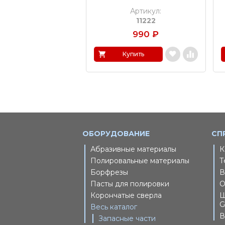
Артикул:
11222
990
₽
Купить
ОБОРУДОВАНИЕ
СП
Абразивные материалы
К
Полировальные материалы
Т
Борфрезы
В
Пасты для полировки
О
Корончатые сверла
Ш
G
Весь каталог
В
Запасные части