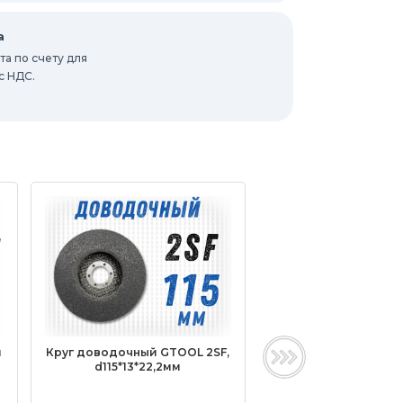
а
а по счету для
с НДС.
й
Круг доводочный GTOOL 2SF,
Насадка доводочна
d115*13*22,2мм
2SF 75*6*6мм, уп-