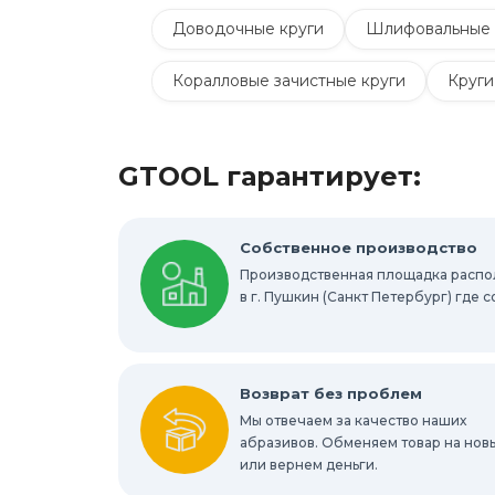
Доводочные круги
Шлифовальные 
Коралловые зачистные круги
Круги
Шлифовальные круги на липучке Velcro
GTOOL гарантирует:
Шлифовальные валики
Фибровые к
Абразивные шлифовальные головки
Собственное производство
Производственная площадка расп
Круги с креплением Roloc™
Шлифо
в г. Пушкин (Санкт Петербург) где
Отрезные круги по металлу
Шлифов
Шлифовальные абразивные губки, брус
Возврат без проблем
Мы отвечаем за качество наших
Шлифовальные звезды
абразивов. Обменяем товар на нов
Конволютны
или вернем деньги.