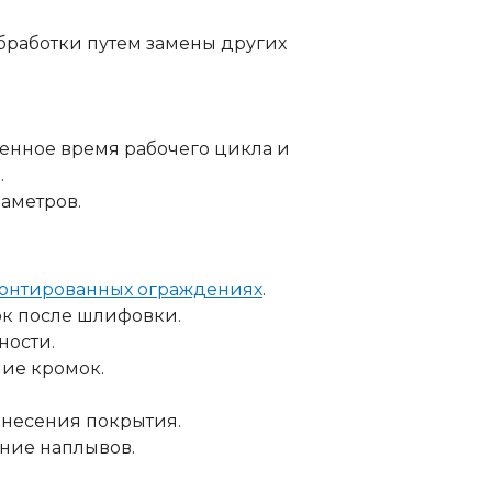
бработки путем замены других
енное время рабочего цикла и
.
аметров.
монтированных ограждениях
.
к после шлифовки.
ности.
ние кромок.
анесения покрытия.
ение наплывов.