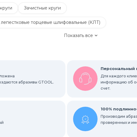
круги
Зачистные круги
 лепестковые торцевые шлифовальные (КЛТ)
Показать все
Обдирочные круги
руги
Шлифовальные листы и рулоны
Персональный
оложена
Для каждого клиен
вальные абразивные ленты
 создаются абразивы GTOOL.
информацию об ост
счет.
альные гильзы
Круги Scotch-Brite Bristle
ки
Радиальные шлифовальные круги
100% подлинно
Производим абраз
ый
е круги
проверенных и им