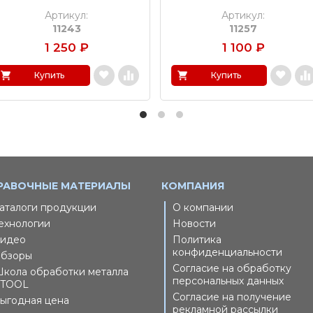
Артикул:
Артикул:
11243
11257
1 250
₽
1 100
₽
Купить
Купить
РАВОЧНЫЕ МАТЕРИАЛЫ
КОМПАНИЯ
аталоги продукции
О компании
ехнологии
Новости
идео
Политика
конфиденциальности
бзоры
Согласие на обработку
кола обработки металла
персональных данных
TOOL
Согласие на получение
ыгодная цена
рекламной рассылки