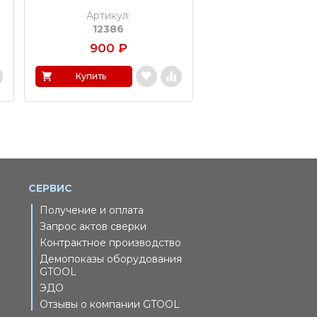
Артикул:
Артикул:
12386
12248
900
₽
1 815
₽
Купить
Купить
СЕРВИС
Получение и оплата
Запрос актов сверки
Контрактное производство
Демопоказы оборудования
GTOOL
ЭДО
Отзывы о компании GTOOL