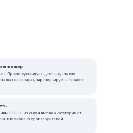
 менеджер
та. Проконсультирует, даст актуальную
атках на складах, зарезервирует, выставит
сть
ивы GTOOL из сырья высшей категории от
енитых мировых производителей.