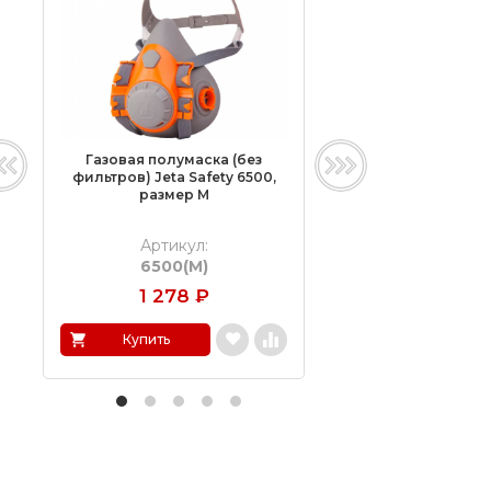
Газовая полумаска (без
Противопылевой 
фильтров) Jeta Safety 6500,
Jeta Safety Dust Ki
размер M
размер M
Артикул:
Артикул:
6500(M)
Dust Kit 5500
1 278
₽
2 048
₽
Купить
Купить