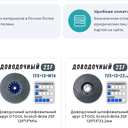
ных мест
Абразивы для нержавейки
Удобная оплат
х материалов в России более
Безналичная оплат
ателями.
юридических лиц 
Картой на сайте.
Доводочный шлифовальный
Доводочный шлифовальны
круг GTOOL Scotch-Brite 2SF
круг GTOOL Scotch-Brite 2SF
125*13*М14
125*13*22,2мм