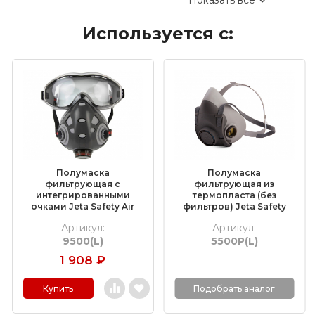
Показать все
Коралловые зачистные круги
Используется с:
Круги лепестковые торцевые шлифовальные
(КЛТ)
Шлифовальные круги на липучке Velcro
Обдирочные круги
Шлифовальные валики
Фибровые круги
Полумаска
Полумаска
Абразивные шлифовальные головки
фильтрующая с
фильтрующая из
интегрированными
термопласта (без
очками Jeta Safety Air
фильтров) Jeta Safety
Шлифовальные листы и рулоны
Optics 9500, размер L
5500P, размер L
Артикул:
Артикул:
9500(L)
5500P(L)
Круги с креплением Roloc™
1 908
₽
Шлифовальные абразивные ленты
Купить
Подобрать аналог
Отрезные круги по металлу