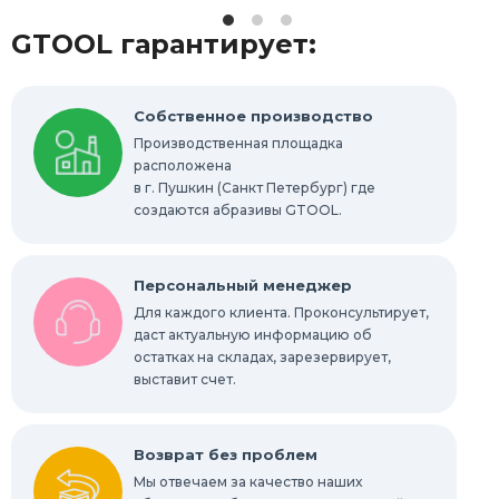
GTOOL гарантирует:
Шлифовальные гильзы
Круги Scotch-Brite Bristle
Собственное производство
Производственная площадка
Шлифовальные абразивные губки, бруски
расположена
в г. Пушкин (Санкт Петербург) где
Радиальные шлифовальные круги
создаются абразивы GTOOL.
Шлифовальные звезды
Персональный менеджер
Конволютные круги
Для каждого клиента. Проконсультирует,
даст актуальную информацию об
остатках на складах, зарезервирует,
Абразивы для обработки труднодоступных
мест
выставит счет.
Абразивы для нержавейки
Возврат без проблем
Мы отвечаем за качество наших