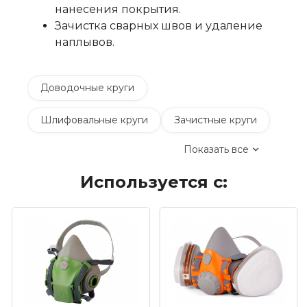
нанесения покрытия.
Зачистка сварных швов и удаление
наплывов.
Доводочные круги
Шлифовальные круги
Зачистные круги
Показать все
Коралловые зачистные круги
Используется с:
Круги лепестковые торцевые шлифовальные
(КЛТ)
Шлифовальные круги на липучке Velcro
Обдирочные круги
Шлифовальные валики
Фибровые круги