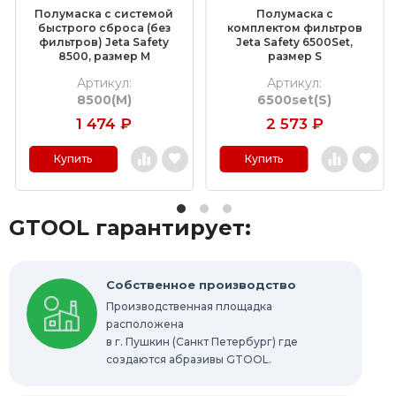
Полумаска с системой
Полумаска с
Абразивные шлифовальные головки
быстрого сброса (без
комплектом фильтров
фильтров) Jeta Safety
Jeta Safety 6500Set,
8500, размер M
размер S
Шлифовальные листы и рулоны
Артикул:
Артикул:
8500(M)
6500set(S)
Круги с креплением Roloc™
1 474
₽
2 573
₽
Шлифовальные абразивные ленты
Купить
Купить
Отрезные круги по металлу
GTOOL гарантирует:
Шлифовальные гильзы
Круги Scotch-Brite Bristle
Собственное производство
Производственная площадка
Шлифовальные абразивные губки, бруски
расположена
в г. Пушкин (Санкт Петербург) где
Радиальные шлифовальные круги
создаются абразивы GTOOL.
Шлифовальные звезды