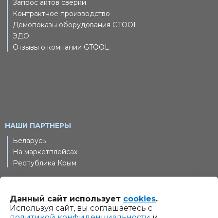
Запрос актов сверки
Контрактное производство
Демопоказы оборудования GTOOL
ЭДО
Отзывы о компании GTOOL
НАШИ ПАРТНЕРЫ
Беларусь
На маркетплейсах
Республика Крым
Данный сайт использует
cookies
.
© 2011-2026 Шлифовальные технологии, ООО. Все права
Используя сайт, вы соглашаетесь с
защищены
политикой конфиденциальности
и