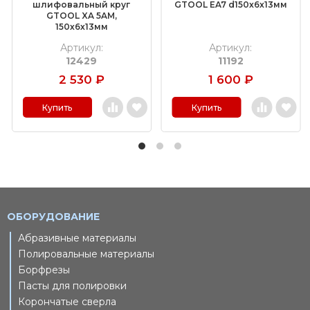
шлифовальный круг
GTOOL EA7 d150x6x13мм
GTOOL XA 5AM,
150х6х13мм
Артикул:
Артикул:
12429
11192
2 530
₽
1 600
₽
Купить
Купить
ОБОРУДОВАНИЕ
Абразивные материалы
Полировальные материалы
Борфрезы
Пасты для полировки
Корончатые сверла