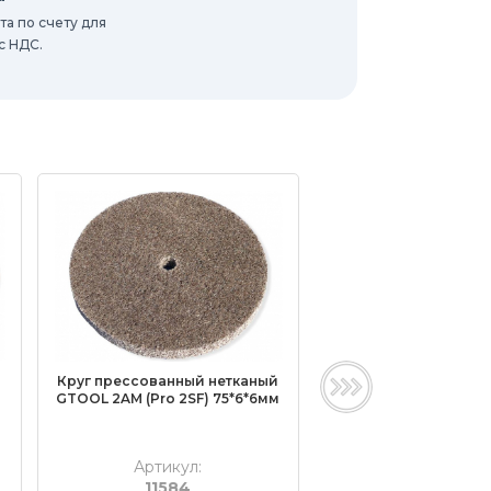
а по счету для
с НДС.
й
Круг прессованный нетканый
Круг прессованный 
GTOOL 2AM (Pro 2SF) 75*6*6мм
GTOOL 2AM (Pro 
150*13*22,2м
Артикул:
Артикул:
11584
11590