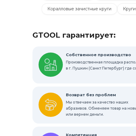
Коралловые зачистные круги
Круги
Шлифовальные круги на липучке Velcro
GTOOL гарантирует:
Шлифовальные валики
Фибровые к
Абразивные шлифовальные головки
Собственное производство
Производственная площадка расп
Круги с креплением Roloc™
Шлифо
в г. Пушкин (Санкт Петербург) где
Отрезные круги по металлу
Шлифов
Шлифовальные абразивные губки, брус
Возврат без проблем
Мы отвечаем за качество наших
Шлифовальные звезды
абразивов. Обменяем товар на нов
Конволютны
или вернем деньги.
Абразивы для обработки труднодоступ
Компетенция