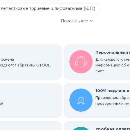
 лепестковые торцевые шлифовальные (КЛТ)
Показать все
Обдирочные круги
руги
Шлифовальные листы и рулоны
Персональный
оложена
Для каждого клиен
вальные абразивные ленты
 создаются абразивы GTOOL.
информацию об ост
счет.
альные гильзы
Круги Scotch-Brite Bristle
ки
Радиальные шлифовальные круги
100% подлинно
Производим абраз
ый
е круги
проверенных и им
ных мест
Абразивы для нержавейки
Удобная оплат