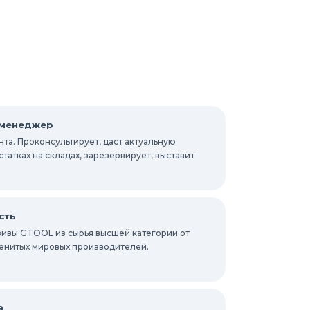
 менеджер
та. Проконсультирует, даст актуальную
атках на складах, зарезервирует, выставит
сть
ивы GTOOL из сырья высшей категории от
енитых мировых производителей.
а