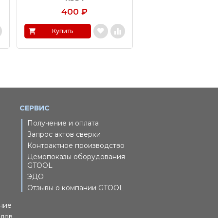
400
₽
2 945
₽
Купить
Купить
СЕРВИС
Получение и оплата
Запрос актов сверки
Контрактное производство
Демопоказы оборудования
GTOOL
ЭДО
Отзывы о компании GTOOL
ние
йлов