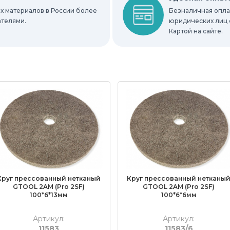
х материалов в России более
Безналичная оплат
ателями.
юридических лиц 
Картой на сайте.
Круг прессованный нетканый
Круг прессованный нетканы
GTOOL 2AM (Pro 2SF)
GTOOL 2AM (Pro 2SF)
100*6*13мм
100*6*6мм
Артикул:
Артикул:
11583
11583/6