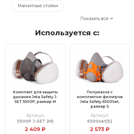
Магнитные стойки
Показать все
Ручные системы для корончатого сверления
Используется с:
Аккумуляторные сверлильные станки
Пневматические сверлильные станки
Сверлильные станки для труб
Сверлильные станки 12-35 мм
Сверлильные станки 80-150 мм
Комплект для защиты
Полумаска с
дыхания Jeta Safety J-
комплектом фильтров
SET 5500P, размер M
Jeta Safety 6500Set,
Сверлильные станки FEIN (Файн)
размер S
Артикул:
Артикул:
Сверлильные станки Metabo
5500P J-SET (M)
6500set(S)
2 409
₽
2 573
₽
Сверлильные станки Euroboor