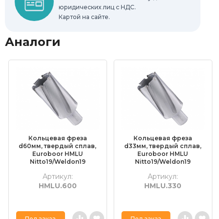
юридических лиц с НДС.
Картой на сайте.
Аналоги
Кольцевая фреза
Кольцевая фреза
d60мм, твердый сплав,
d33мм, твердый сплав,
Euroboor HMLU
Euroboor HMLU
Nitto19/Weldon19
Nitto19/Weldon19
глубина 55мм
глубина 55мм
Артикул:
Артикул:
HMLU.600
HMLU.330
Под заказ
Под заказ