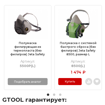
Пневматические сверлильные станки
Сверлильные станки для труб
Сверлильные станки 12-35 мм
Сверлильные станки 80-150 мм
Полумаска
Полумаска с системой
фильтрующая из
быстрого сброса (без
термопласта (без
фильтров) Jeta Safety
Сверлильные станки FEIN (Файн)
фильтров) Jeta Safety
8500, размер L
5500P, размер L
Артикул:
Артикул:
Сверлильные станки Metabo
5500P(L)
8500(L)
1 474
₽
Сверлильные станки Euroboor
Купить
Подобрать аналог
GTOOL гарантирует: