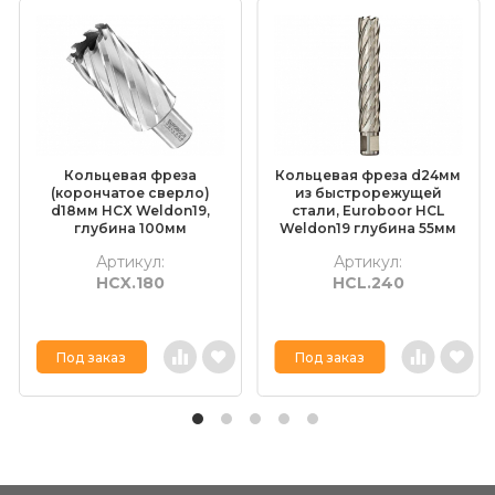
Кольцевая фреза
Кольцевая фреза d24мм
(корончатое сверло)
из быстрорежущей
d18мм HCX Weldon19,
стали, Euroboor HСL
глубина 100мм
Weldon19 глубина 55мм
Артикул:
Артикул:
HCX.180
HCL.240
Под заказ
Под заказ