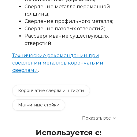
Сверление металла переменной
толщины;
Сверление профильного металла;
Сверление пазовых отверстий;
Рассверливание существующих
отверстий.
Технические рекомендации при
сверлении металлов корончатыми
сверлами
.
Корончатые сверла и штифты
Магнитные стойки
Показать все
Ручные системы для корончатого сверления
Используется с:
Аккумуляторные сверлильные станки