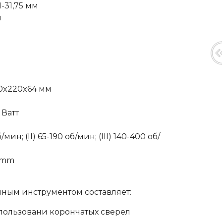
-31,75 мм
м
20x220x64 мм
 Ватт
/мин;
(II) 65-190 об/мин
;
(III) 140-400 об/
5 mm
нным инструментом составляет:
использовани корончатых сверел