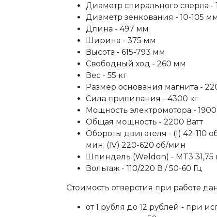
Диаметр спирального сверла - 1
Диаметр зенкования - 10-105 м
Длина - 497 мм
Ширина - 375 мм
Высота - 615-793 мм
Свободный ход - 260 мм
Вес - 55 кг
Размер основания магнита - 2
Сила прилипания - 4300 кг
Мощность электромотора - 1900
Общая мощность - 2200 Ватт
Обороты двигателя -
(I) 42-110
об
мин
;
(IV) 220-620 об/мин
Шпиндель (Weldon)
-
MT3 31,7
Вольтаж - 110/220 В / 50-60 Гц
Стоимость отверстия при работе да
от 1 рубля до 12 рублей - при 