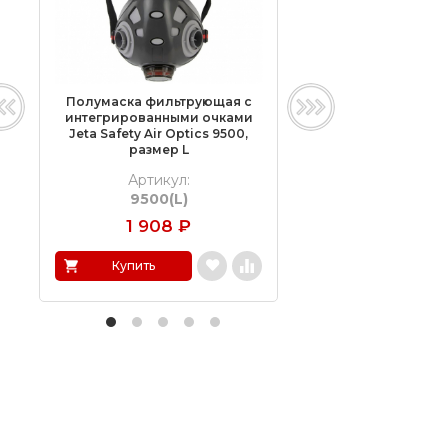
Полумаска фильтрующая с
Полумаска с си
интегрированными очками
быстрого сброс
Jeta Safety Air Optics 9500,
фильтров) Jeta Saf
размер L
размер L
Артикул:
Артикул:
9500(L)
8500(L)
1 908
₽
1 474
₽
Купить
Купить