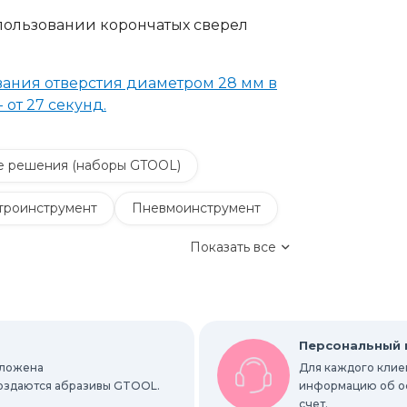
использовании корончатых сверел
ания отверстия диаметром 28 мм в
от 27 секунд.
е решения (наборы GTOOL)
троинструмент
Пневмоинструмент
Показать все
сивации
Насадки для граверов
Средства индивидуальной защиты
таллом
Полировальные материалы
Персональный
оложена
Для каждого клиен
ие щетки
Новинки
Распродажа
 создаются абразивы GTOOL.
информацию об ост
счет.