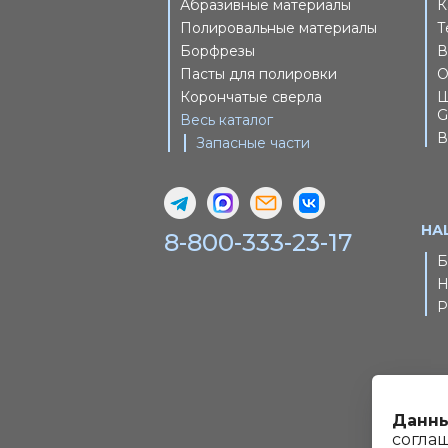
Абразивные материалы
К
Полировальные материалы
Т
Борфрезы
В
Пасты для полировки
О
Корончатые сверла
Ш
G
Весь каталог
В
Запасные части
НА
8-800-333-23-17
Б
Н
Р
Данны
согла