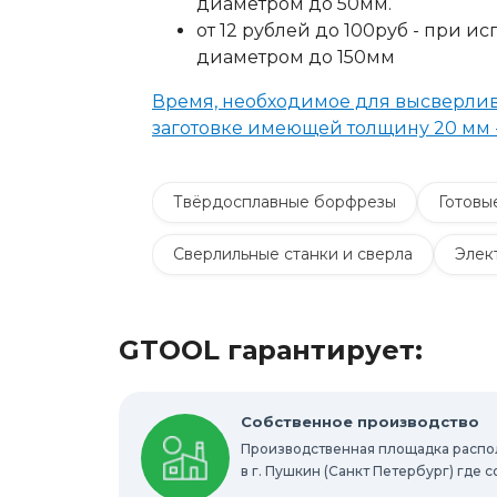
диаметром до 50мм.
от 12 рублей до 100руб - при 
диаметром до 150мм
Время, необходимое для высверлив
заготовке имеющей толщину 20 мм - 
Твёрдосплавные борфрезы
Готовы
Сверлильные станки и сверла
Элек
Материалы для электрохимической пас
GTOOL гарантирует:
Дополнительные комплектующие
Очистители и средства для ухода за ме
Собственное производство
Производственная площадка расп
Абразивные материалы
Техническ
в г. Пушкин (Санкт Петербург) где