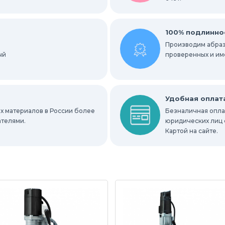
ровальные станки
Запасные части
100% подлинно
Производим абраз
ый
проверенных и им
Удобная оплат
х материалов в России более
Безналичная оплат
ателями.
юридических лиц 
Картой на сайте.