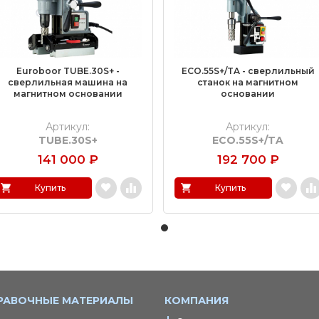
Euroboor TUBE.30S+ -
ECO.55S+/TA - сверлильный
сверлильная машина на
станок на магнитном
магнитном основании
основании
Артикул:
Артикул:
TUBE.30S+
ECO.55S+/TA
141 000
₽
192 700
₽
Купить
Купить
РАВОЧНЫЕ МАТЕРИАЛЫ
КОМПАНИЯ