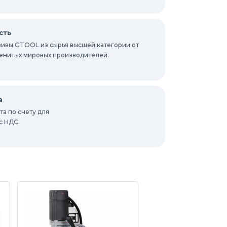
сть
ивы GTOOL из сырья высшей категории от
енитых мировых производителей.
а
а по счету для
с НДС.