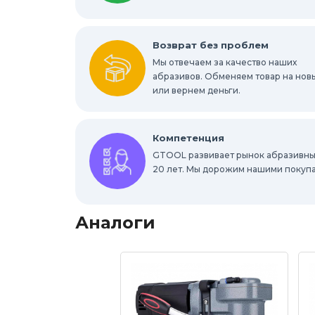
Выгодная цена
Шлифовально-поли
Возврат без проблем
Мы отвечаем за качество наших
абразивов. Обменяем товар на нов
или вернем деньги.
Компетенция
GTOOL развивает рынок абразивны
20 лет. Мы дорожим нашими покуп
Аналоги