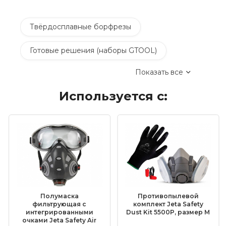
Твёрдосплавные борфрезы
Готовые решения (наборы GTOOL)
Показать все
Сверлильные станки и сверла
Используется с:
Электроинструмент
Пневмоинструмент
Материалы для электрохимической
пассивации
Насадки для граверов
Дополнительные комплектующие
Полумаска
Противопылевой
Средства индивидуальной защиты
фильтрующая с
комплект Jeta Safety
интегрированными
Dust Kit 5500P, размер M
очками Jeta Safety Air
Очистители и средства для ухода за