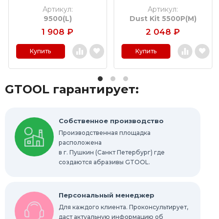
Optics 9500, размер L
металлом
Артикул:
Артикул:
9500(L)
Dust Kit 5500P(M)
Полировальные материалы
1 908
₽
2 048
₽
Абразивные материалы
Купить
Купить
Технические щетки
Новинки
GTOOL гарантирует:
Распродажа
Выгодная цена
Шлифовально-полировальные станки
Собственное производство
Производственная площадка
расположена
Запасные части
в г. Пушкин (Санкт Петербург) где
создаются абразивы GTOOL.
Персональный менеджер
Для каждого клиента. Проконсультирует,
даст актуальную информацию об