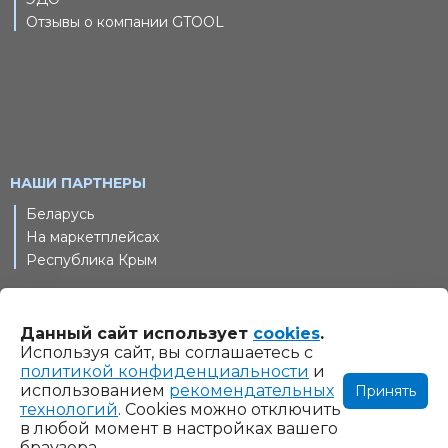
Отзывы о компании GTOOL
НАШИ ПАРТНЕРЫ
Беларусь
На маркетплейсах
Республика Крым
Данный сайт использует
cookies
.
© 2011-2026 Шлифовальные технологии, ООО. Все права
Используя сайт, вы соглашаетесь с
защищены
политикой конфиденциальности
и
использованием
рекомендательных
Принять
Информация на сайте www.gtool.ru не является
технологий
. Cookies можно отключить
публичной офертой. Указанные на сайте www.gtool.ru
в любой момент в настройках вашего
браузера.
цены являются ориентировочными и могут быть изменены