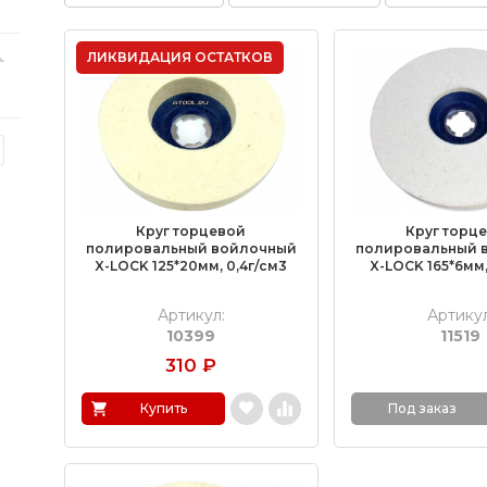
ЛИКВИДАЦИЯ ОСТАТКОВ
Круг торцевой
Круг торц
полировальный войлочный
полировальный 
X-LOCK 125*20мм, 0,4г/см3
X-LOCK 165*6мм,
Артикул:
Артикул
10399
11519
310
₽
Под заказ
Купить