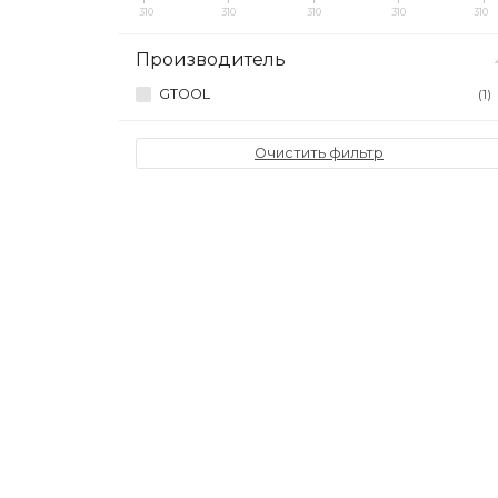
310
310
310
310
310
Производитель
GTOOL
(1)
Очистить фильтр