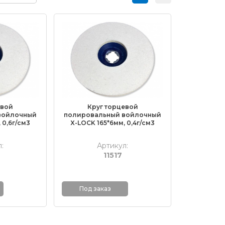
евой
Круг торцевой
войлочный
полировальный войлочный
 0,6г/см3
X-LOCK 165*6мм, 0,4г/см3
:
Артикул:
11517
Под заказ