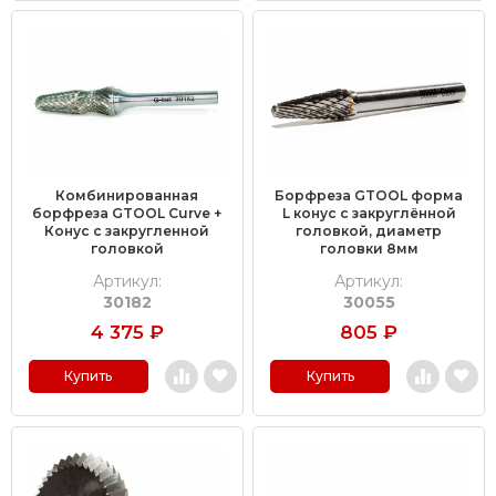
Комбинированная
Борфреза GTOOL форма
борфреза GTOOL Curve +
L конус с закруглённой
Конус с закругленной
головкой, диаметр
головкой
головки 8мм
Артикул:
Артикул:
30182
30055
4 375
₽
805
₽
Купить
Купить