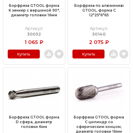
Борфреза GTOOL форма
Борфреза по алюминию
K зенкер с вершиной 90°,
GTOOL, форма С
диаметр головки 16мм
12*25*6*65
Артикул:
Артикул:
30052
30140
1 065
₽
2 075
₽
Купить
Купить
Борфреза GTOOL форма
Борфреза GTOOL форма
D сфера, диаметр
C цилиндр со
головки 6мм
сферическим концом,
диаметр головки 16мм