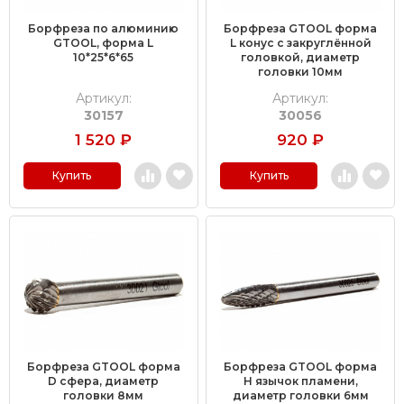
Борфреза по алюминию
Борфреза GTOOL форма
GTOOL, форма L
L конус с закруглённой
10*25*6*65
головкой, диаметр
головки 10мм
Артикул:
Артикул:
30157
30056
1 520
₽
920
₽
Купить
Купить
Борфреза GTOOL форма
Борфреза GTOOL форма
D сфера, диаметр
H язычок пламени,
головки 8мм
диаметр головки 6мм