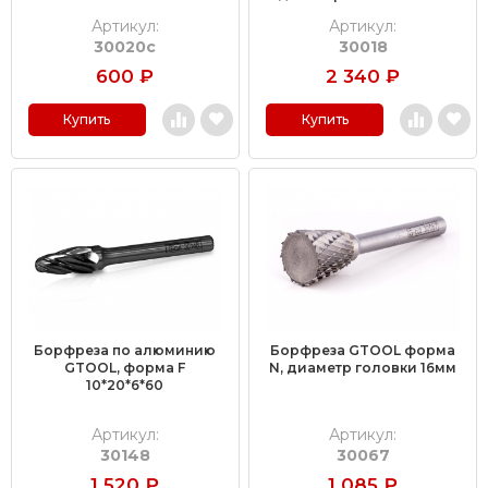
Артикул:
Артикул:
30020с
30018
600
₽
2 340
₽
Купить
Купить
Борфреза по алюминию
Борфреза GTOOL форма
GTOOL, форма F
N, диаметр головки 16мм
10*20*6*60
Артикул:
Артикул:
30148
30067
1 520
₽
1 085
₽