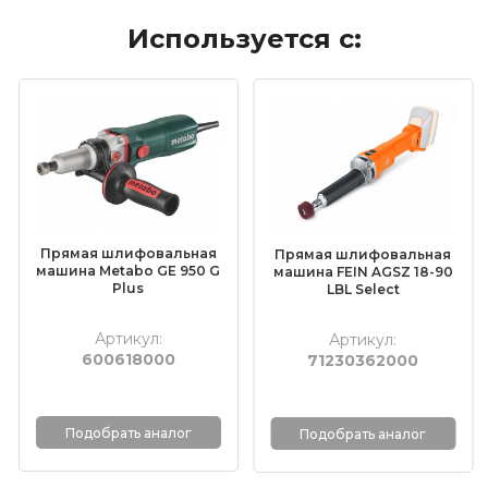
Используется с:
Электроинструмент
Пневмоинструмент
Материалы для электрохимической
пассивации
Насадки для граверов
Дополнительные комплектующие
Прямая шлифовальная
Прямая шлифовальная
Средства индивидуальной защиты
машина Metabo GE 950 G
машина FEIN AGSZ 18-90
Plus
LBL Select
Очистители и средства для ухода за
металлом
Артикул:
Артикул:
600618000
71230362000
Полировальные материалы
Абразивные материалы
Подобрать аналог
Подобрать аналог
Технические щетки
Новинки