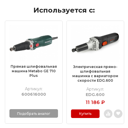
Используется с:
Электроинструмент
Пневмоинструмент
Материалы для электрохимической
пассивации
Насадки для граверов
Дополнительные комплектующие
Прямая шлифовальная
Электрическая прямо-
Средства индивидуальной защиты
машина Metabo GE 710
шлифовальная
Plus
машинка с вариатором
скорости EDG.600
Очистители и средства для ухода за
металлом
Артикул:
Артикул:
600616000
EDG.600
Полировальные материалы
11 186
₽
Абразивные материалы
Подобрать аналог
Купить
Технические щетки
Новинки