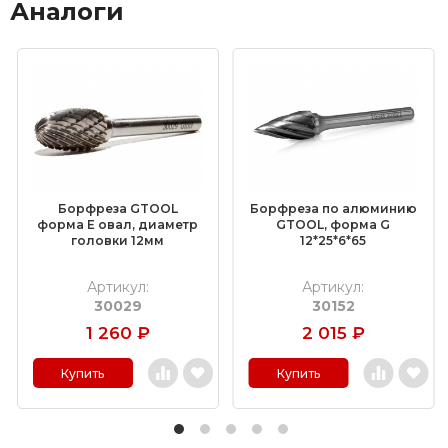
Аналоги
Борфреза GTOOL
Борфреза по алюминию
форма E овал, диаметр
GTOOL, форма G
головки 12мм
12*25*6*65
Артикул:
Артикул:
30029
30152
1 260
₽
2 015
₽
Купить
Купить