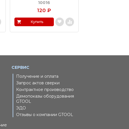
10016
11771/75
120
₽
120
₽
Купить
Купить
СЕРВИС
Получение и оплата
Запрос актов сверки
Контрактное производство
Демопоказы оборудования
GTOOL
ЭДО
Отзывы о компании GTOOL
ние