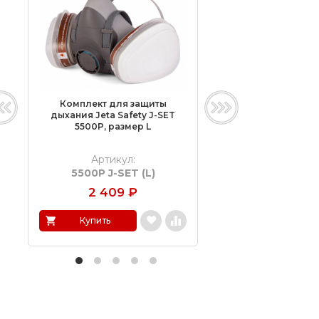
Комплект для защиты
Противопылевой 
дыхания Jeta Safety J-SET
Jeta Safety Dust Ki
5500P, размер L
размер M
Артикул:
Артикул:
5500P J-SET (L)
Dust Kit 5500
2 409
₽
2 048
₽
Купить
Купить