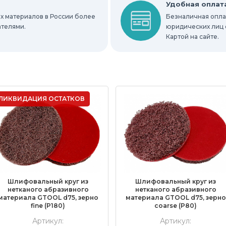
Удобная оплат
х материалов в России более
Безналичная оплат
ателями.
юридических лиц 
Картой на сайте.
ЛИКВИДАЦИЯ ОСТАТКОВ
Шлифовальный круг из
Шлифовальный круг из
нетканого абразивного
нетканого абразивного
материала GTOOL d75, зерно
материала GTOOL d75, зерно
fine (P180)
coarse (P80)
Артикул:
Артикул: