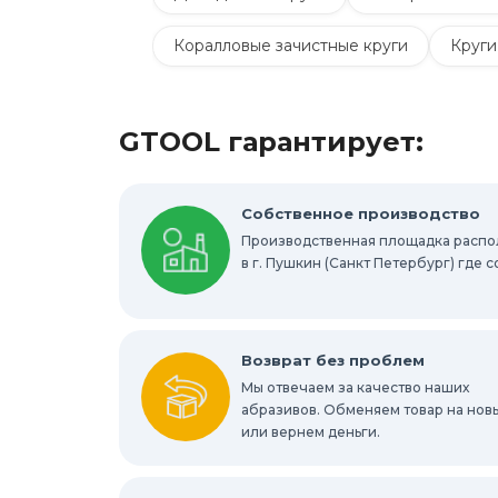
Коралловые зачистные круги
Круги
Шлифовальные круги на липучке Velcro
GTOOL гарантирует:
Шлифовальные валики
Фибровые к
Абразивные шлифовальные головки
Собственное производство
Производственная площадка расп
Круги с креплением Roloc™
Шлифо
в г. Пушкин (Санкт Петербург) где
Отрезные круги по металлу
Шлифов
Шлифовальные абразивные губки, брус
Возврат без проблем
Мы отвечаем за качество наших
Шлифовальные звезды
абразивов. Обменяем товар на нов
Конволютны
или вернем деньги.
Абразивы для обработки труднодоступ