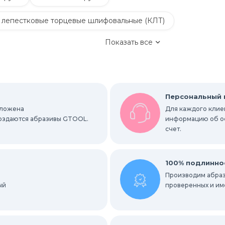
 лепестковые торцевые шлифовальные (КЛТ)
Показать все
Обдирочные круги
руги
Шлифовальные листы и рулоны
Персональный
оложена
Для каждого клиен
вальные абразивные ленты
 создаются абразивы GTOOL.
информацию об ост
счет.
альные гильзы
Круги Scotch-Brite Bristle
ки
Радиальные шлифовальные круги
100% подлинно
Производим абраз
ый
е круги
проверенных и им
ных мест
Абразивы для нержавейки