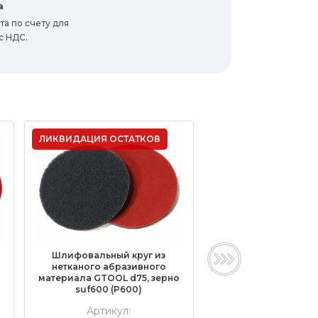
а
а по счету для
с НДС.
ЛИКВИДАЦИЯ ОСТАТКОВ
Шлифовальный круг из
Шлифовальный кр
нетканого абразивного
нетканого абраз
материала GTOOL d75, зерно
материала GTOOL d7
suf600 (P600)
Vfine (P220)
Артикул:
Артикул: