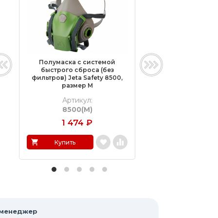
Полумаска с системой
Комплект для з
быстрого сброса (без
дыхания Jeta Safe
фильтров) Jeta Safety 8500,
5500P, разме
размер M
Артикул:
Артикул:
8500(M)
5500P J-SET 
1 474
₽
2 409
₽
Купить
Купить
 менеджер