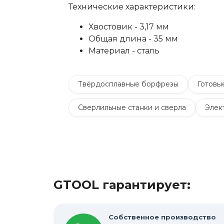
Технические характеристики:
Хвостовик - 3,17 мм
Общая длина - 35 мм
Материал - сталь
Твёрдосплавные борфрезы
Готовы
Сверлильные станки и сверла
Элек
Материалы для электрохимической пас
Дополнительные комплектующие
Очистители и средства для ухода за ме
GTOOL гарантирует:
Абразивные материалы
Техническ
Собственное производство