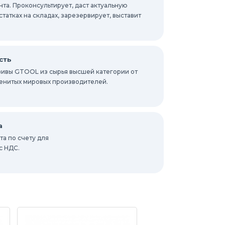
та. Проконсультирует, даст актуальную
атках на складах, зарезервирует, выставит
сть
ивы GTOOL из сырья высшей категории от
енитых мировых производителей.
а
а по счету для
с НДС.