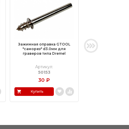
Зажимная оправка GTOOL
Бесключевой пере
"саморез" d3.0мм для
GTOOL для валиков
граверов типа Dremel
BEL-04
Артикул:
Артикул:
50153
BEL-04
30
₽
960
₽
Купить
Купить