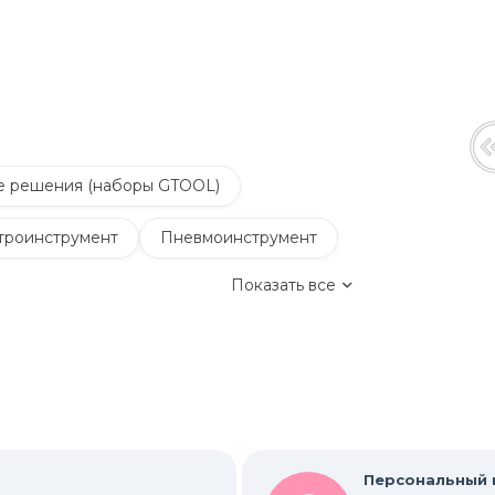
е решения (наборы GTOOL)
троинструмент
Пневмоинструмент
Показать все
сивации
Насадки для граверов
Средства индивидуальной защиты
таллом
Полировальные материалы
ие щетки
Новинки
Распродажа
Персональный