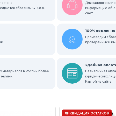
ровальные станки
Запасные части
оложена
Для каждого клиен
 создаются абразивы GTOOL.
информацию об ост
счет.
100% подлинно
Производим абраз
ый
проверенных и им
Удобная оплат
х материалов в России более
Безналичная оплат
ателями.
юридических лиц 
Картой на сайте.
ЛИКВИДАЦИЯ ОСТАТКОВ