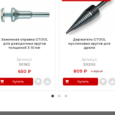
Зажимная оправка GTOOL
Держатель GTOOL
для доводочных кругов
муслиновых кругов для
толщиной 3-10 мм
дрели
Артикул:
Артикул:
50182
50200
809
₽
650
₽
1 155
₽
Купить
Купить