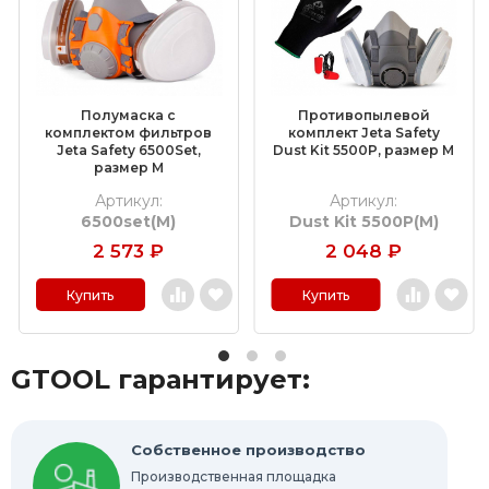
Обдирочные круги
Шлифовальные валики
Фибровые круги
Полумаска с
Противопылевой
Абразивные шлифовальные головки
комплектом фильтров
комплект Jeta Safety
Jeta Safety 6500Set,
Dust Kit 5500P, размер M
размер M
Шлифовальные листы и рулоны
Артикул:
Артикул:
6500set(M)
Dust Kit 5500P(M)
Круги с креплением Roloc™
2 573
₽
2 048
₽
Шлифовальные абразивные ленты
Купить
Купить
Отрезные круги по металлу
GTOOL гарантирует:
Шлифовальные гильзы
Круги Scotch-Brite Bristle
Собственное производство
Производственная площадка
Шлифовальные абразивные губки, бруски