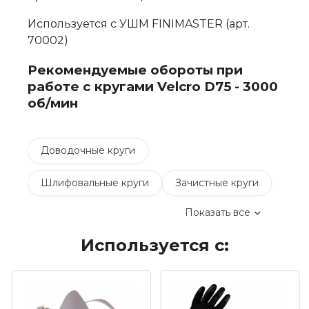
Используется с УШМ FINIMASTER (арт.
70002)
Рекомендуемые обороты при
работе с кругами Velcro D75 - 3000
об/мин
Доводочные круги
Шлифовальные круги
Зачистные круги
Показать все
Коралловые зачистные круги
Используется с:
Круги лепестковые торцевые шлифовальные
(КЛТ)
Шлифовальные круги на липучке Velcro