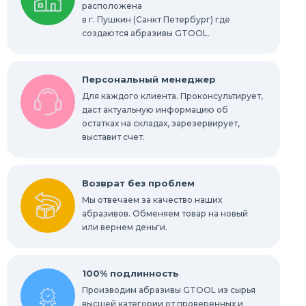
расположена
в г. Пушкин (Санкт Петербург) где
Радиальные шлифовальные круги
создаются абразивы GTOOL.
Шлифовальные звезды
Персональный менеджер
Конволютные круги
Для каждого клиента. Проконсультирует,
даст актуальную информацию об
остатках на складах, зарезервирует,
Абразивы для обработки труднодоступных
мест
выставит счет.
Абразивы для нержавейки
Возврат без проблем
Мы отвечаем за качество наших
абразивов. Обменяем товар на новый
или вернем деньги.
100% подлинность
Производим абразивы GTOOL из сырья
высшей категории от проверенных и