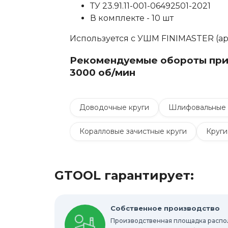
ТУ 23.91.11-001-06492501-2021
В комплекте - 10 шт
Используется с УШМ FINIMASTER (ар
Рекомендуемые обороты при р
3000 об/мин
Доводочные круги
Шлифовальные 
Коралловые зачистные круги
Круги
Шлифовальные круги на липучке Velcro
GTOOL гарантирует:
Шлифовальные валики
Фибровые к
Абразивные шлифовальные головки
Собственное производство
Производственная площадка расп
Круги с креплением Roloc™
Шлифо