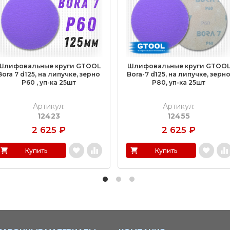
Шлифовальные круги GTOOL
Шлифовальные круги GTOO
Bora 7 d125, на липучке, зерно
Bora-7 d125, на липучке, зерн
P60 , уп-ка 25шт
P80, уп-ка 25шт
Артикул:
Артикул:
12423
12455
2 625
₽
2 625
₽
Купить
Купить