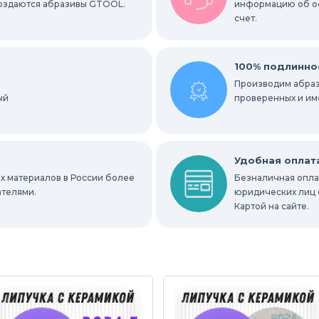
 создаются абразивы GTOOL.
информацию об ост
счет.
альные гильзы
Круги Scotch-Brite Bristle
ки
Радиальные шлифовальные круги
100% подлинно
Производим абраз
ый
е круги
проверенных и им
ных мест
Абразивы для нержавейки
Удобная оплат
х материалов в России более
Безналичная оплат
ателями.
юридических лиц 
Картой на сайте.