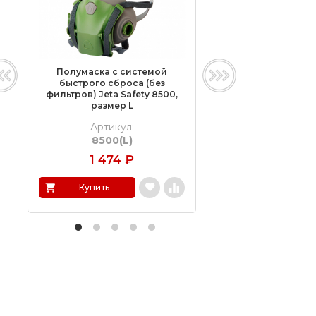
Полумаска с системой
Газовая полумас
быстрого сброса (без
фильтров) Jeta Saf
фильтров) Jeta Safety 8500,
размер L
размер L
Артикул:
Артикул:
8500(L)
6500(L)
1 474
₽
1 278
₽
Купить
Купить