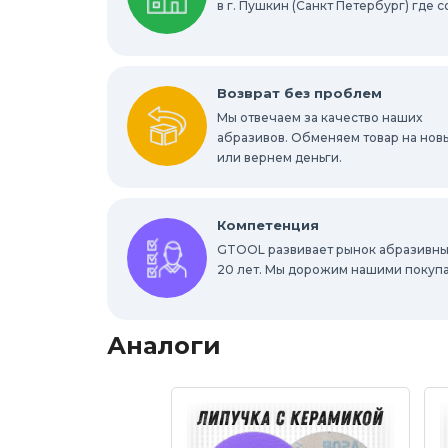
в г. Пушкин (Санкт Петербург) где
Отрезные круги по металлу
Шлифов
Шлифовальные абразивные губки, брус
Возврат без проблем
Мы отвечаем за качество наших
Шлифовальные звезды
абразивов. Обменяем товар на нов
Конволютны
или вернем деньги.
Абразивы для обработки труднодоступ
Компетенция
GTOOL развивает рынок абразивны
20 лет. Мы дорожим нашими покуп
Аналоги