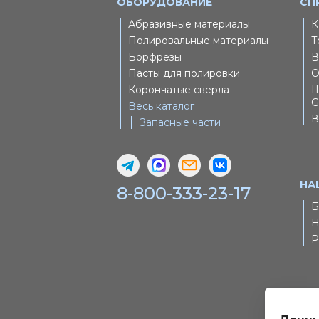
ОБОРУДОВАНИЕ
СП
Абразивные материалы
К
Полировальные материалы
Т
Борфрезы
В
Пасты для полировки
О
Корончатые сверла
Ш
G
Весь каталог
В
Запасные части
НА
8-800-333-23-17
Б
Н
Р