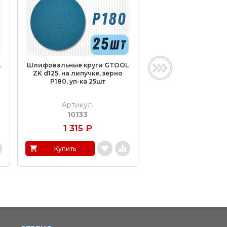
L
Шлифовальные круги GTOOL
Шлифовальные круг
о
ZK d125, на липучке, зерно
ZK d125, на липучке
P180, уп-ка 25шт
P150, уп-ка 25
Артикул:
Артикул:
10133
10132
1 315
₽
1 315
₽
Купить
Купить