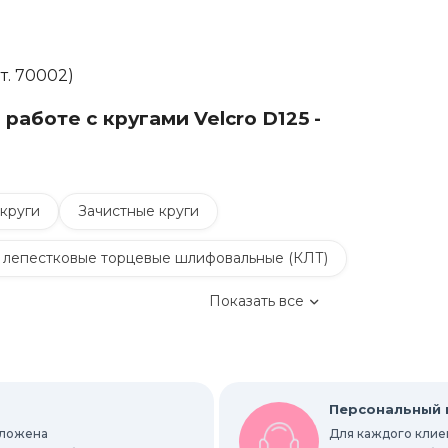
т. 70002)
аботе с кругами Velcro D125 -
круги
Зачистные круги
 лепестковые торцевые шлифовальные (КЛТ)
Показать все
Обдирочные круги
руги
Шлифовальные листы и рулоны
Персональный
оложена
Для каждого клиен
вальные абразивные ленты