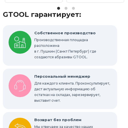
Отрезные круги по металлу
GTOOL гарантирует:
Шлифовальные гильзы
Круги Scotch-Brite Bristle
Собственное производство
Производственная площадка
Шлифовальные абразивные губки, бруски
расположена
в г. Пушкин (Санкт Петербург) где
Радиальные шлифовальные круги
создаются абразивы GTOOL.
Шлифовальные звезды
Персональный менеджер
Конволютные круги
Для каждого клиента. Проконсультирует,
даст актуальную информацию об
остатках на складах, зарезервирует,
Абразивы для обработки труднодоступных
мест
выставит счет.
Абразивы для нержавейки
Возврат без проблем
Мы отвечаем за качество наших