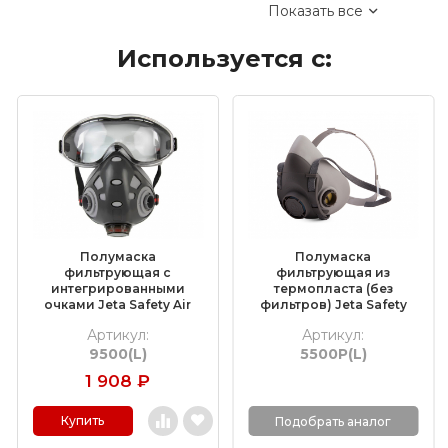
Показать все
Коралловые зачистные круги
Используется с:
Круги лепестковые торцевые шлифовальные
(КЛТ)
Шлифовальные круги на липучке Velcro
Обдирочные круги
Шлифовальные валики
Фибровые круги
Полумаска
Полумаска
Абразивные шлифовальные головки
фильтрующая с
фильтрующая из
интегрированными
термопласта (без
очками Jeta Safety Air
фильтров) Jeta Safety
Шлифовальные листы и рулоны
Optics 9500, размер L
5500P, размер L
Артикул:
Артикул:
9500(L)
5500P(L)
Круги с креплением Roloc™
1 908
₽
Шлифовальные абразивные ленты
Купить
Подобрать аналог