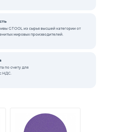
сть
ивы GTOOL из сырья высшей категории от
енитых мировых производителей.
а
а по счету для
с НДС.