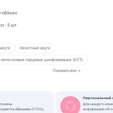
0 об/мин
 - 5 шт
круги
Зачистные круги
 лепестковые торцевые шлифовальные (КЛТ)
Показать все
Обдирочные круги
руги
Шлифовальные листы и рулоны
Персональный
оложена
Для каждого клиен
вальные абразивные ленты
 создаются абразивы GTOOL.
информацию об ост