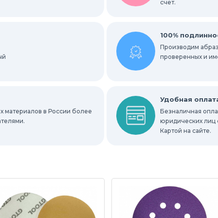
счет.
альные гильзы
Круги Scotch-Brite Bristle
ки
Радиальные шлифовальные круги
100% подлинно
Производим абраз
ый
е круги
проверенных и им
ных мест
Абразивы для нержавейки
Удобная оплат
х материалов в России более
Безналичная оплат
ателями.
юридических лиц 
Картой на сайте.