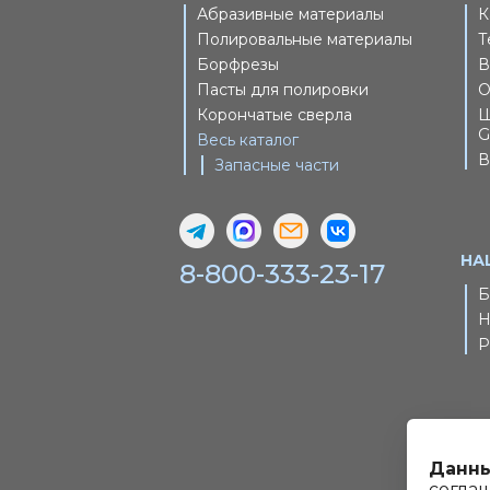
Абразивные материалы
К
Полировальные материалы
Т
Борфрезы
В
Пасты для полировки
О
Корончатые сверла
Ш
G
Весь каталог
В
Запасные части
НА
8-800-333-23-17
Б
Н
Р
Данны
согла