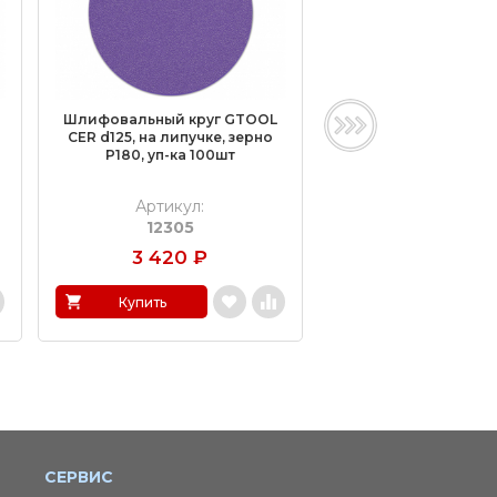
Шлифовальный круг GTOOL
Шлифовальные круг
CER d125, на липучке, зерно
d125, на липучке, зер
P180, уп-ка 100шт
отверстий), уп-ка
Артикул:
Артикул:
12305
11719
3 420
₽
2 205
₽
Купить
Купить
СЕРВИС