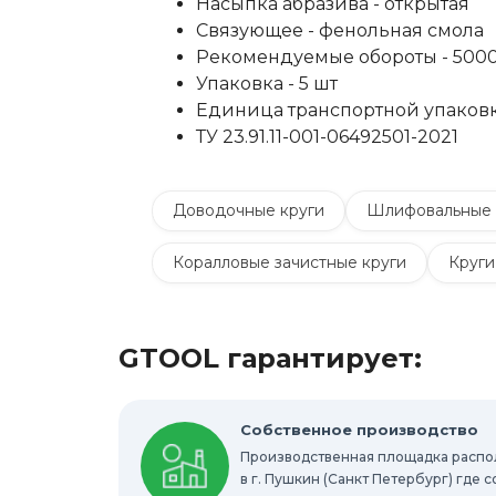
Насыпка абразива - открытая
Связующее - фенольная смола
Рекомендуемые обороты - 500
Упаковка - 5 шт
Единица транспортной упаковки
ТУ 23.91.11-001-06492501-2021
Доводочные круги
Шлифовальные 
Коралловые зачистные круги
Круги
Шлифовальные круги на липучке Velcro
GTOOL гарантирует:
Шлифовальные валики
Фибровые к
Абразивные шлифовальные головки
Собственное производство
Производственная площадка расп
Круги с креплением Roloc™
Шлифо
в г. Пушкин (Санкт Петербург) где