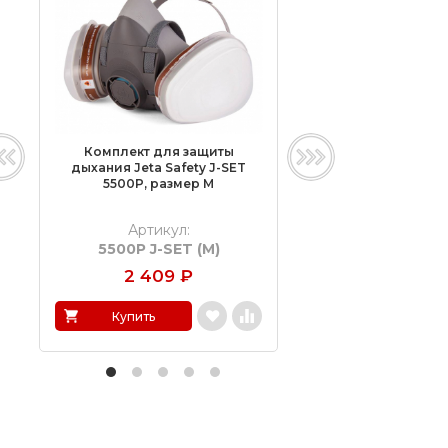
Комплект для защиты
Щиток для зачи
дыхания Jeta Safety J-SET
подачей воздух
5500P, размер M
TECMEN G10 P
Артикул:
Артикул:
5500P J-SET (M)
10056061
2 409
₽
Купить
Подобрать ана