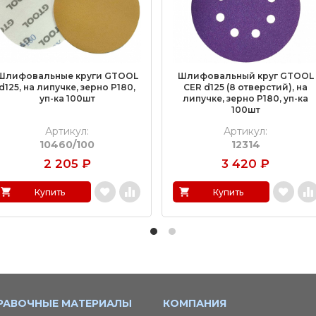
Шлифовальные круги GTOOL
Шлифовальный круг GTOOL
d125, на липучке, зерно P180,
CER d125 (8 отверстий), на
уп-ка 100шт
липучке, зерно P180, уп-ка
100шт
Артикул:
Артикул:
10460/100
12314
2 205
₽
3 420
₽
Купить
Купить
РАВОЧНЫЕ МАТЕРИАЛЫ
КОМПАНИЯ