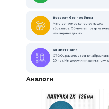
Отрезные круги по металлу
Шлифов
Шлифовальные абразивные губки, брус
Возврат без проблем
Мы отвечаем за качество наших
Шлифовальные звезды
абразивов. Обменяем товар на нов
Конволютны
или вернем деньги.
Абразивы для обработки труднодоступ
Компетенция
GTOOL развивает рынок абразивны
20 лет. Мы дорожим нашими покуп
Аналоги