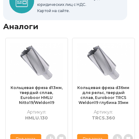
юридических лиц с НДС.
Картой на сайте.
Аналоги
Кольцевая фреза d13мм,
Кольцевая фреза d36мм
твердый сплав,
для рельс, твердый
Euroboor HMLU
сплав, Euroboor TRCS
Nitto19/Weldon19
Weldon19 глубина 35мм
глубина 55мм
Артикул:
Артикул:
HMLU.130
TRCS.360
Под заказ
Под заказ