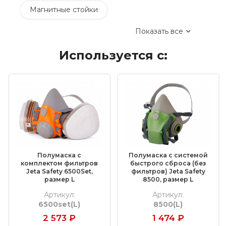
Магнитные стойки
Показать все
Ручные системы для корончатого сверления
Используется с:
Аккумуляторные сверлильные станки
Пневматические сверлильные станки
Сверлильные станки для труб
Сверлильные станки 12-35 мм
Сверлильные станки 80-150 мм
Полумаска с
Полумаска с системой
комплектом фильтров
быстрого сброса (без
Jeta Safety 6500Set,
фильтров) Jeta Safety
Сверлильные станки FEIN (Файн)
размер L
8500, размер L
Артикул:
Артикул:
Сверлильные станки Metabo
6500set(L)
8500(L)
2 573
₽
1 474
₽
Сверлильные станки Euroboor