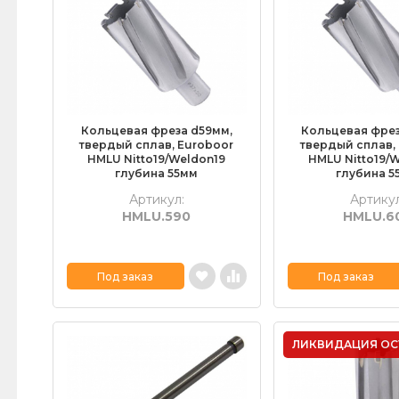
Кольцевая фреза d59мм,
Кольцевая фрез
твердый сплав, Euroboor
твердый сплав,
HMLU Nitto19/Weldon19
HMLU Nitto19/
глубина 55мм
глубина 5
Артикул:
Артикул
HMLU.590
HMLU.6
Под заказ
Под заказ
ЛИКВИДАЦИЯ ОС