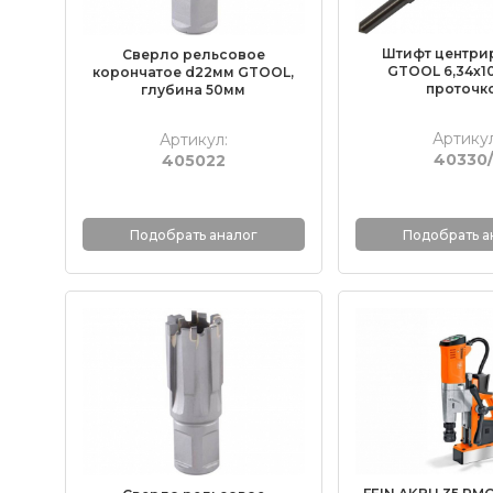
Штифт центр
Сверло рельсовое
GTOOL 6,34х10
корончатое d22мм GTOOL,
проточк
глубина 50мм
Артикул
Артикул:
40330/
405022
Подобрать аналог
Подобрать а