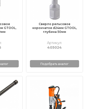
ьсовое
Сверло рельсовое
мм GTOOL,
корончатое d24мм GTOOL,
0мм
глубина 50мм
:
Артикул:
6
405024
налог
Подобрать аналог