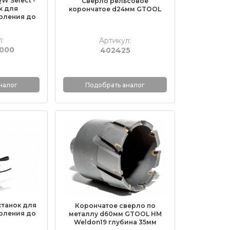
W Select -
Сверло рельсовое
к для
корончатое d24мм GTOOL
рления до
:
Артикул:
000
402425
налог
Подобрать аналог
 станок для
Корончатое сверло по
рления до
металлу d60мм GTOOL HM
Weldon19 глубина 35мм