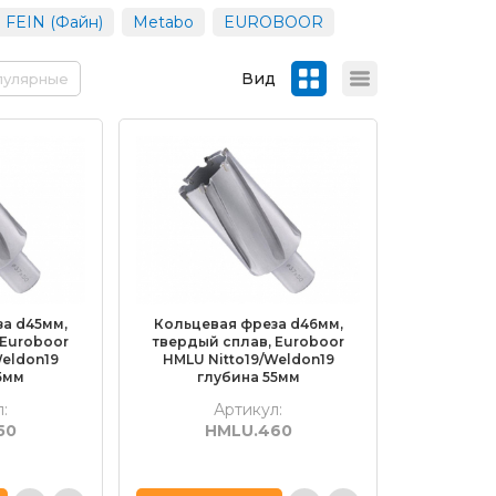
FEIN (Файн)
Metabo
EUROBOOR
Вид
пулярные
а d45мм,
Кольцевая фреза d46мм,
 Euroboor
твердый сплав, Euroboor
Weldon19
HMLU Nitto19/Weldon19
5мм
глубина 55мм
:
Артикул:
50
HMLU.460