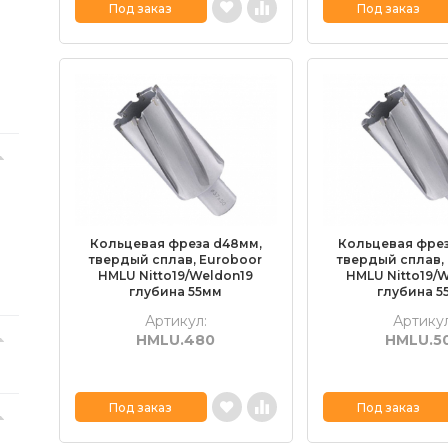
Под заказ
Под заказ
Кольцевая фреза d48мм,
Кольцевая фрез
твердый сплав, Euroboor
твердый сплав,
HMLU Nitto19/Weldon19
HMLU Nitto19/
глубина 55мм
глубина 5
Артикул:
Артикул
HMLU.480
HMLU.5
Под заказ
Под заказ