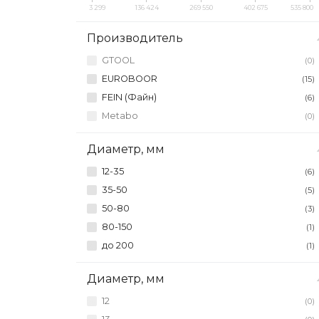
3 299
136 424
269 550
402 675
535 800
Производитель
GTOOL
(0)
EUROBOOR
(15)
FEIN (Файн)
(6)
Metabo
(0)
Диаметр, мм
12-35
(6)
35-50
(5)
50-80
(3)
80-150
(1)
до 200
(1)
Диаметр, мм
12
(0)