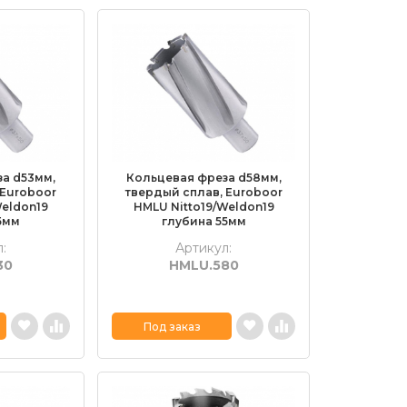
а d53мм,
Кольцевая фреза d58мм,
 Euroboor
твердый сплав, Euroboor
Weldon19
HMLU Nitto19/Weldon19
5мм
глубина 55мм
:
Артикул:
30
HMLU.580
Под заказ