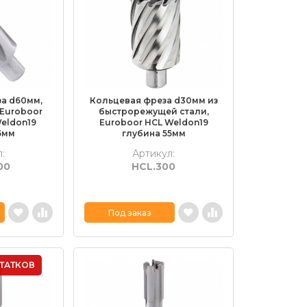
а d60мм,
Кольцевая фреза d30мм из
 Euroboor
быстрорежущей стали,
Weldon19
Euroboor HСL Weldon19
5мм
глубина 55мм
:
Артикул:
00
HCL.300
Под заказ
ТАТКОВ