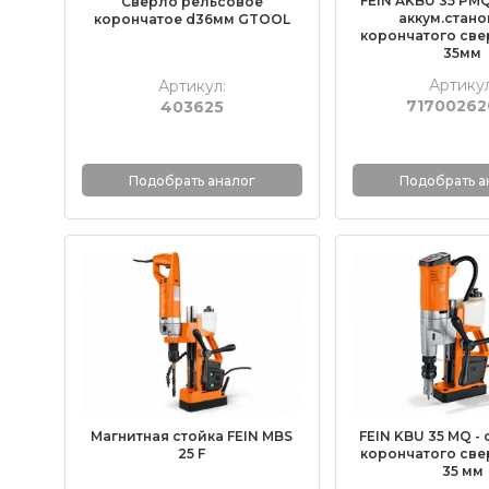
FEIN AKBU 35 PMQ
Сверло рельсовое
аккум.стано
корончатое d36мм GTOOL
корончатого све
35мм
Артикул
Артикул:
71700262
403625
Подобрать аналог
Подобрать а
Магнитная стойка FEIN MBS
FEIN KBU 35 MQ -
25 F
корончатого све
35 мм