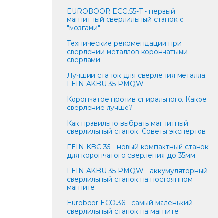
EUROBOOR ECO.55-T - первый
магнитный сверлильный станок с
"мозгами"
Технические рекомендации при
сверлении металлов корончатыми
сверлами
Лучший станок для сверления металла.
FEIN AKBU 35 PMQW
Корончатое против спирального. Какое
сверление лучше?
Как правильно выбрать магнитный
сверлильный станок. Советы экспертов
FEIN KBC 35 - новый компактный станок
для корончатого сверления до 35мм
FEIN AKBU 35 PMQW - аккумуляторный
сверлильный станок на постоянном
магните
Euroboor ECO.36 - самый маленький
сверлильный станок на магните