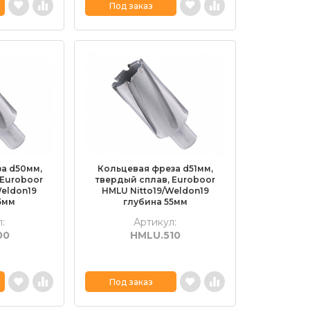
Под заказ
а d50мм,
Кольцевая фреза d51мм,
 Euroboor
твердый сплав, Euroboor
Weldon19
HMLU Nitto19/Weldon19
5мм
глубина 55мм
:
Артикул:
00
HMLU.510
Под заказ