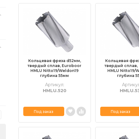
Кольцевая фреза d52мм,
Кольцевая фрез
твердый сплав, Euroboor
твердый сплав,
HMLU Nitto19/Weldon19
HMLU Nitto19/
глубина 55мм
глубина 5
Артикул:
Артикул
HMLU.520
HMLU.5
Под заказ
Под заказ