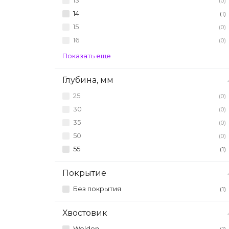
13
(0)
14
(1)
15
(0)
16
(0)
Показать еще
Глубина, мм
25
(0)
30
(0)
35
(0)
50
(0)
55
(1)
Покрытие
Без покрытия
(1)
Хвостовик
Weldon