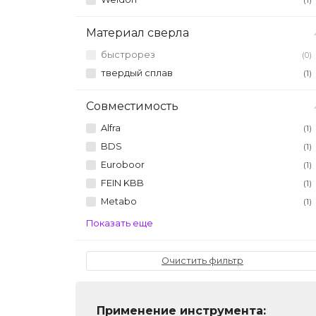
(1)
Материал сверла
быстрорез
(0)
твердый сплав
(1)
Совместимость
Alfra
(1)
BDS
(1)
Euroboor
(1)
FEIN KBB
(1)
Metabo
(1)
Показать еще
Очистить фильтр
Применение инструмента: