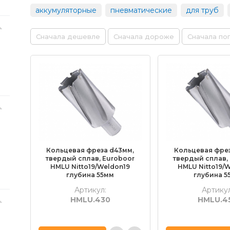
аккумуляторные
пневматические
для труб
Сначала дешевле
Сначала дороже
Сначала по
Кольцевая фреза d43мм,
Кольцевая фрез
твердый сплав, Euroboor
твердый сплав,
HMLU Nitto19/Weldon19
HMLU Nitto19/
глубина 55мм
глубина 5
Артикул:
Артикул
HMLU.430
HMLU.4