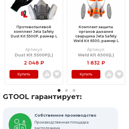
Насадки для граверов
Дополнительные комплектующие
Противопылевой
Комплект защиты
Средства индивидуальной защиты
комплект Jeta Safety
органов дыхания
Dust Kit 5500P, размер L
сварщика Jeta Safety
Weld Kit 6500, размер L
Очистители и средства для ухода за
металлом
Артикул:
Артикул:
Dust Kit 5500P(L)
Weld Kit 6500(L)
Полировальные материалы
2 048
₽
1 832
₽
Абразивные материалы
Купить
Купить
Технические щетки
Новинки
GTOOL гарантирует:
Распродажа
Выгодная цена
Шлифовально-полировальные станки
Собственное производство
Производственная площадка
расположена
Запасные части