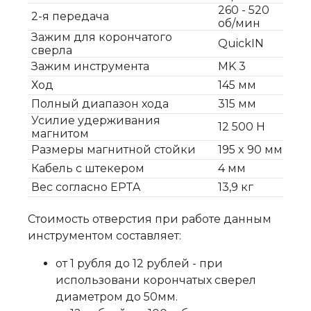
260 - 520
2-я передача
об/мин
Зажим для корончатого
QuickIN
сверла
Зажим инструмента
MK 3
Ход
145 мм
Полный диапазон хода
315 мм
Усилие удерживания
12 500 Н
магнитом
Размеры магнитной стойки
195 x 90 мм
Кабель с штекером
4 мм
Вес согласно EPTA
13,9 кг
Стоимость отверстия при работе данным
инструментом составляет:
от 1 рубля до 12 рублей - при
использовани корончатых сверел
диаметром до 50мм.