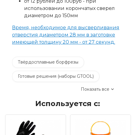
от 12 рублей до 100руб - при
использовании корончатых сверел
диаметром до 150мм
Время, необходимое для высверливания
отверстия диаметром 28 мм в заготовке
имеющей толщину 20 мм - от 27 секунд.
Твёрдосплавные борфрезы
Готовые решения (наборы GTOOL)
Показать все
Сверлильные станки и сверла
Используется с:
Электроинструмент
Пневмоинструмент
Материалы для электрохимической
пассивации