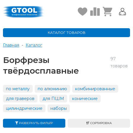
КАТАЛОГ ТОВАРОВ
Главная
-
Каталог
Борфрезы
97
товаров
твёрдосплавные
по металлу
по алюминию
комбинированные
для граверов
для ПШМ
конические
цилиндрические
наборы
РАЗВЕРНУТЬ ФИЛЬТР
СОРТИРОВКА