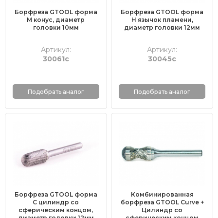
Борфреза GTOOL форма
Борфреза GTOOL форма
M конус, диаметр
H язычок пламени,
головки 10мм
диаметр головки 12мм
Артикул:
Артикул:
30061с
30045с
Подобрать аналог
Подобрать аналог
Борфреза GTOOL форма
Комбинированная
C цилиндр со
борфреза GTOOL Curve +
сферическим концом,
Цилиндр со
диаметр головки 12мм
сферическим концом