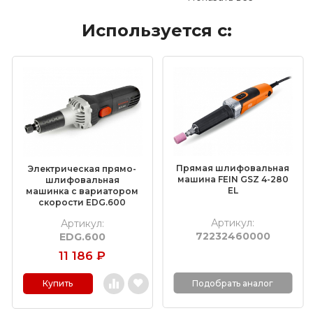
Сверлильные станки и сверла
Используется с:
Электроинструмент
Пневмоинструмент
Материалы для электрохимической
пассивации
Насадки для граверов
Дополнительные комплектующие
Прямая шлифовальная
Электрическая прямо-
Средства индивидуальной защиты
машина FEIN GSZ 4-280
шлифовальная
EL
машинка с вариатором
скорости EDG.600
Очистители и средства для ухода за
металлом
Артикул:
Артикул:
72232460000
EDG.600
Полировальные материалы
11 186
₽
Абразивные материалы
Подобрать аналог
Купить