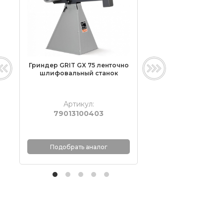
Гриндер GRIT GX 75 ленточно
Гриндер GRIT GX
шлифовальный станок
ленточно-шлифо
станок
Артикул:
Артикул:
79013100403
790132004
Подобрать аналог
Подобрать ана