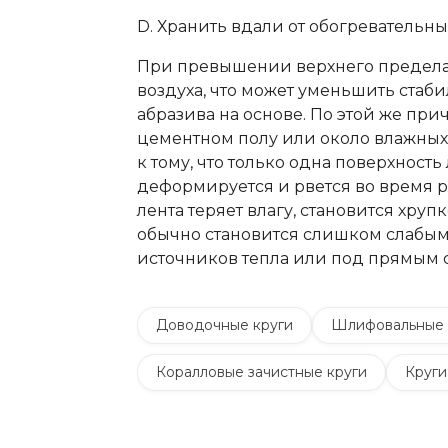
D. Хранить вдали от обогревательны
При превышении верхнего предела 
воздуха, что может уменьшить стаб
абразива на основе. По этой же при
цементном полу или около влажных 
к тому, что только одна поверхность 
деформируется и рвется во время р
лента теряет влагу, становится хруп
обычно становится слишком слабым.
источников тепла или под прямым 
Доводочные круги
Шлифовальные 
Коралловые зачистные круги
Круги
Шлифовальные круги на липучке Velcro