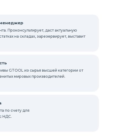
 менеджер
та. Проконсультирует, даст актуальную
атках на складах, зарезервирует, выставит
сть
ивы GTOOL из сырья высшей категории от
енитых мировых производителей.
а
а по счету для
с НДС.