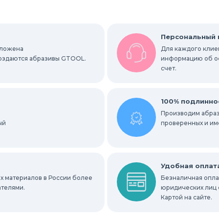
руги
Шлифовальные листы и рулоны
Персональный
оложена
Для каждого клиен
вальные абразивные ленты
 создаются абразивы GTOOL.
информацию об ост
счет.
альные гильзы
Круги Scotch-Brite Bristle
ки
Радиальные шлифовальные круги
100% подлинно
Производим абраз
ый
е круги
проверенных и им
ных мест
Абразивы для нержавейки
Удобная оплат
х материалов в России более
Безналичная оплат
ателями.
юридических лиц 
Картой на сайте.