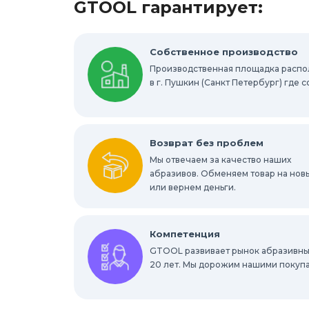
GTOOL гарантирует:
Шлифовальные валики
Фибровые к
Абразивные шлифовальные головки
Собственное производство
Производственная площадка расп
Круги с креплением Roloc™
Шлифо
в г. Пушкин (Санкт Петербург) где
Отрезные круги по металлу
Шлифов
Шлифовальные абразивные губки, брус
Возврат без проблем
Мы отвечаем за качество наших
Шлифовальные звезды
абразивов. Обменяем товар на нов
Конволютны
или вернем деньги.
Абразивы для обработки труднодоступ
Компетенция
GTOOL развивает рынок абразивны
20 лет. Мы дорожим нашими покуп