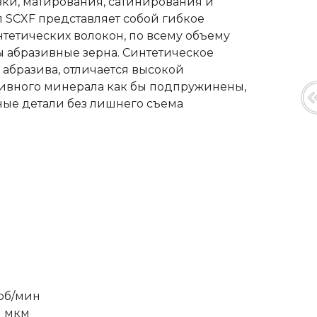
ки, матирования, сатинирования и
л SCXF представляет собой гибкое
нтетических волокон, по всему объему
 абразивные зерна. Синтетическое
 абразива, отличается высокой
разивного минерала как бы подпружинены,
ные детали без лишнего съема
об/мин
1 мкм