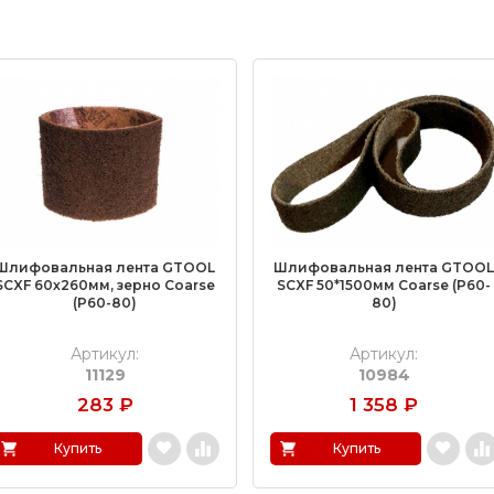
Шлифовальная лента GTOOL
Шлифовальная лента GTOO
SCXF 60х260мм, зерно Coarse
SCXF 50*1500мм Coarse (Р60-
(Р60-80)
80)
Артикул:
Артикул:
11129
10984
283
₽
1 358
₽
Купить
Купить