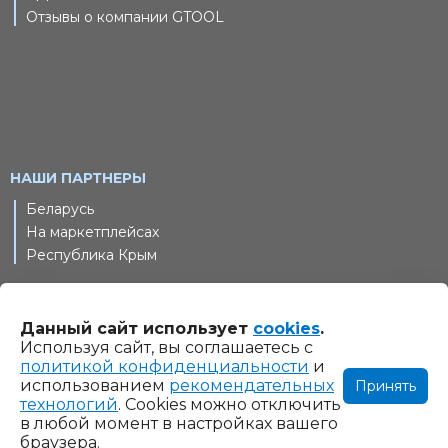
Отзывы о компании GTOOL
НАШИ ПАРТНЕРЫ
Беларусь
На маркетплейсах
Республика Крым
Данный сайт использует
cookies
.
© 2011-2026 Шлифовальные технологии, ООО. Все права
Используя сайт, вы соглашаетесь с
защищены
политикой конфиденциальности
и
использованием
рекомендательных
Принять
Информация на сайте www.gtool.ru не является
технологий
. Cookies можно отключить
публичной офертой. Указанные на сайте www.gtool.ru
в любой момент в настройках вашего
цены являются ориентировочными и могут быть изменены
браузера.