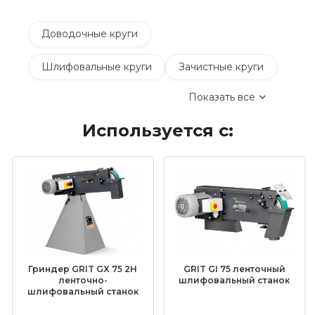
Доводочные круги
Шлифовальные круги
Зачистные круги
Показать все
Коралловые зачистные круги
Используется с:
Круги лепестковые торцевые шлифовальные
(КЛТ)
Шлифовальные круги на липучке Velcro
Обдирочные круги
Шлифовальные валики
Фибровые круги
Гриндер GRIT GX 75 2H
GRIT GI 75 ленточный
Абразивные шлифовальные головки
ленточно-
шлифовальный станок
шлифовальный станок
Шлифовальные листы и рулоны