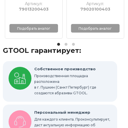
Артикул:
Артикул:
79013200403
79020100403
Круги с креплением Roloc™
Шлифовальные абразивные ленты
Подобрать аналог
Подобрать аналог
Отрезные круги по металлу
GTOOL гарантирует:
Шлифовальные гильзы
Круги Scotch-Brite Bristle
Собственное производство
Производственная площадка
Шлифовальные абразивные губки, бруски
расположена
в г. Пушкин (Санкт Петербург) где
Радиальные шлифовальные круги
создаются абразивы GTOOL.
Шлифовальные звезды
Персональный менеджер
Конволютные круги
Для каждого клиента. Проконсультирует,
даст актуальную информацию об