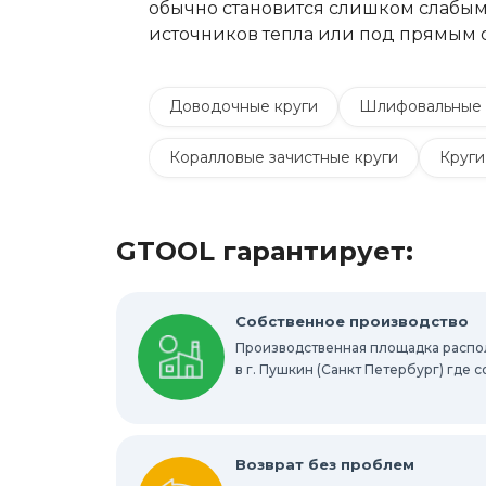
обычно становится слишком слабым.
источников тепла или под прямым 
Доводочные круги
Шлифовальные 
Коралловые зачистные круги
Круги
Шлифовальные круги на липучке Velcro
GTOOL гарантирует:
Шлифовальные валики
Фибровые к
Абразивные шлифовальные головки
Собственное производство
Производственная площадка расп
Круги с креплением Roloc™
Шлифо
в г. Пушкин (Санкт Петербург) где
Отрезные круги по металлу
Шлифов
Шлифовальные абразивные губки, брус
Возврат без проблем