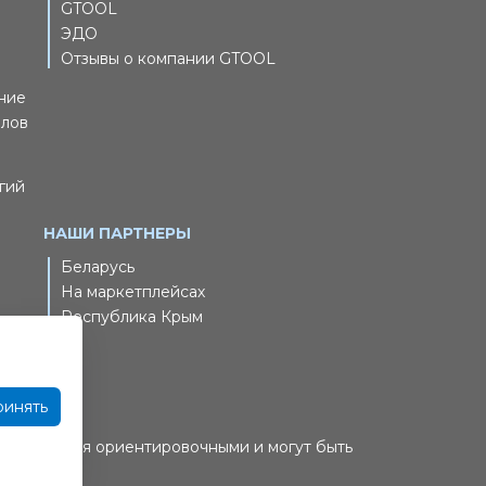
GTOOL
ЭДО
Отзывы о компании GTOOL
ние
йлов
гий
НАШИ ПАРТНЕРЫ
Беларусь
На маркетплейсах
Республика Крым
ринять
ены
ены являются ориентировочными и могут быть