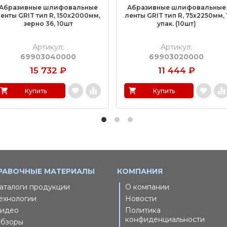
Абразивные шлифовальные
Абразивные шлифовальные
енты GRIT тип R, 150х2000мм,
ленты GRIT тип R, 75х2250мм, 
зерно 36, 10шт
упак. (10шт)
Артикул:
Артикул:
69903040000
69903020000
15 732
₽
11 444
₽
Купить
Купить
РАВОЧНЫЕ МАТЕРИАЛЫ
КОМПАНИЯ
аталоги продукции
О компании
ехнологии
Новости
идео
Политика
конфиденциальности
бзоры