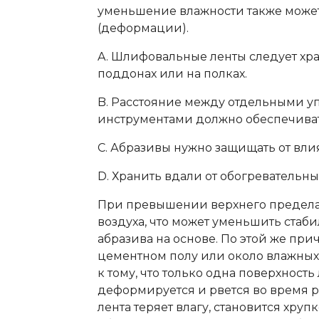
уменьшение влажности также може
(деформации).
A. Шлифовальные ленты следует хра
поддонах или на полках.
B. Расстояние между отдельными у
инструментами должно обеспечива
C. Абразивы нужно защищать от вли
D. Хранить вдали от обогревательны
При превышении верхнего предела 
воздуха, что может уменьшить стаб
абразива на основе. По этой же при
цементном полу или около влажных 
к тому, что только одна поверхность 
деформируется и рвется во время р
лента теряет влагу, становится хруп