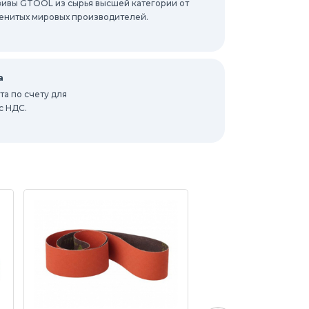
ивы GTOOL из сырья высшей категории от
енитых мировых производителей.
а
а по счету для
с НДС.