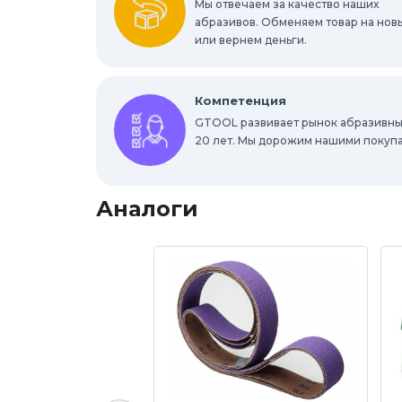
Мы отвечаем за качество наших
Шлифовальные звезды
абразивов. Обменяем товар на нов
Конволютны
или вернем деньги.
Абразивы для обработки труднодоступ
Компетенция
GTOOL развивает рынок абразивны
20 лет. Мы дорожим нашими покуп
Аналоги