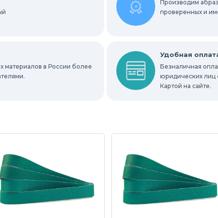
Производим абраз
ый
е круги
проверенных и им
ных мест
Абразивы для нержавейки
Удобная оплат
х материалов в России более
Безналичная оплат
ателями.
юридических лиц 
Картой на сайте.