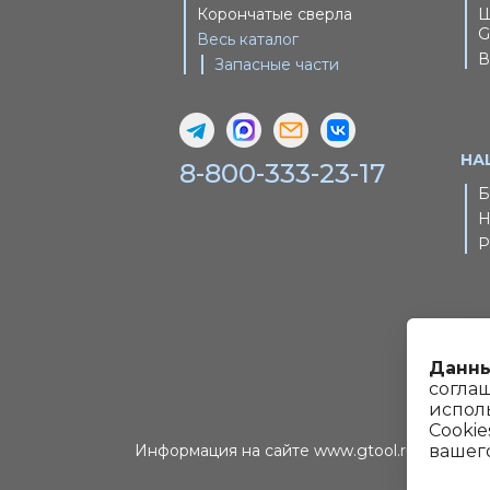
Корончатые сверла
Ш
G
Весь каталог
В
Запасные части
НА
8-800-333-23-17
Б
Н
Р
Данны
согла
испол
© 
Cookie
Информация на сайте www.gtool.ru не являе
вашего