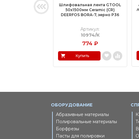
Шлифовальная лента GTOOL
л
50х1500мм Ceramic (CR)
DEERFOS BORA-7, зерно P36
Артикул:
10974/К
774
₽
Купить
ОБОРУДОВАНИЕ
СП
Абразивные материалы
К
Полировальные материалы
Т
Борфрезы
В
Пасты для полировки
О