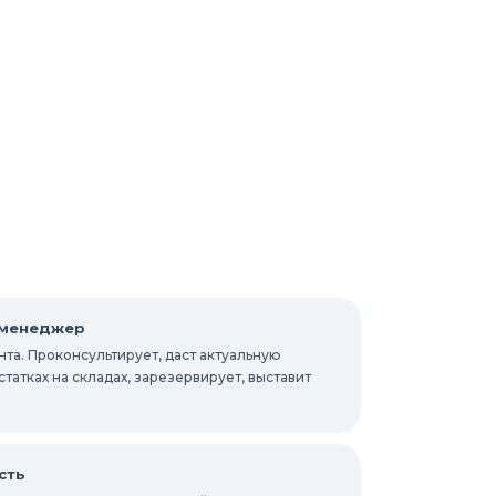
 менеджер
та. Проконсультирует, даст актуальную
атках на складах, зарезервирует, выставит
сть