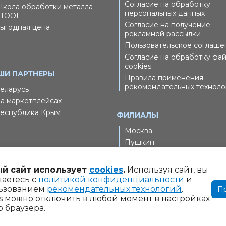
Согласие на обработку
кола обработки металла
персональных данных
TOOL
Согласие на получение
ыгодная цена
рекламной рассылки
Пользовательское соглаше
Согласие на обработку фа
cookies
ШИ ПАРТНЕРЫ
Правила применения
рекомендательных техноло
еларусь
а маркетплейсах
еспублика Крым
ФИЛИАЛЫ
Москва
Пушкин
й сайт использует
cookies
.
Используя сайт, вы
шаетесь с
политикой конфиденциальности
и
ьзованием
рекомендательных технологий
.
П
2011-2026 Шлифовальные технологии, ООО. Все права защищ
s можно отключить в любой момент в настройках
тся публичной офертой. Указанные на сайте www.gtool.ru ц
 браузера.
изменены при оформлении заказа.