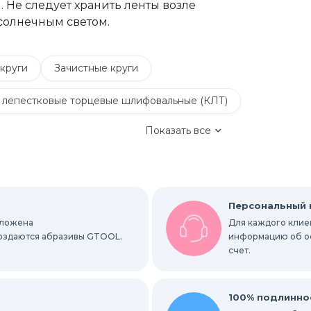
 Не следует хранить ленты возле
солнечным светом.
круги
Зачистные круги
 лепестковые торцевые шлифовальные (КЛТ)
Показать все
Обдирочные круги
руги
Шлифовальные листы и рулоны
Персональный
оложена
Для каждого клиен
вальные абразивные ленты
 создаются абразивы GTOOL.
информацию об ост
счет.
альные гильзы
Круги Scotch-Brite Bristle
ки
Радиальные шлифовальные круги
100% подлинно