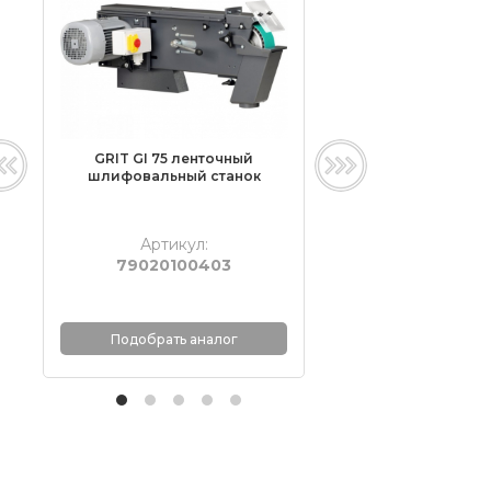
GRIT GI 75 ленточный
Гриндер GRIT GI 
шлифовальный станок
малогабаритный л
шлифовальный 
Артикул:
Артикул:
79020100403
790223002
Подобрать аналог
Подобрать ана