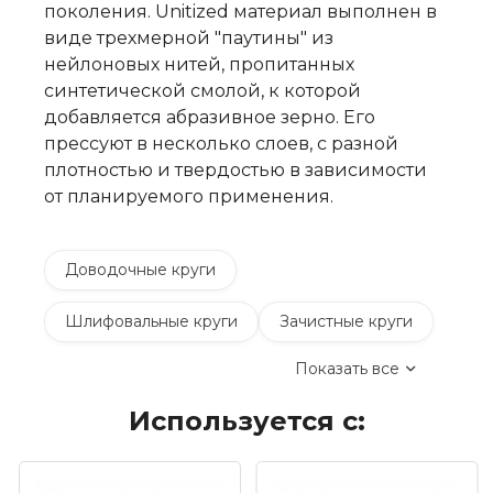
поколения. Unitized материал выполнен в
виде трехмерной "паутины" из
нейлоновых нитей, пропитанных
синтетической смолой, к которой
добавляется абразивное зерно. Его
прессуют в несколько слоев, с разной
плотностью и твердостью в зависимости
от планируемого применения.
Доводочные круги
Шлифовальные круги
Зачистные круги
Показать все
Коралловые зачистные круги
Используется с:
Круги лепестковые торцевые шлифовальные
(КЛТ)