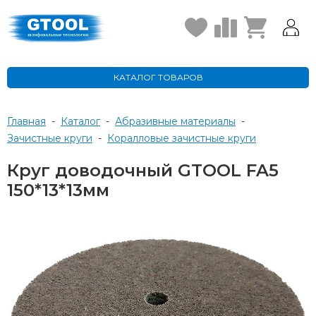
КАТАЛОГ ТОВАРОВ
Главная
-
Каталог
-
Абразивные материалы
-
Зачистные круги
-
Коралловые зачистные круги
Круг доводочный GTOOL FA5
150*13*13мм