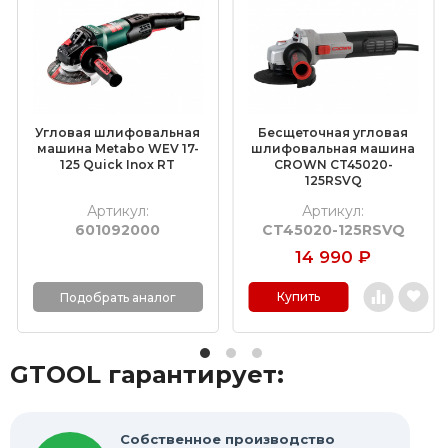
Шлифовальные круги на липучке Velcro
Обдирочные круги
Шлифовальные валики
Фибровые круги
Угловая шлифовальная
Бесщеточная угловая
Абразивные шлифовальные головки
машина Metabo WEV 17-
шлифовальная машина
125 Quick Inox RT
CROWN CT45020-
125RSVQ
Шлифовальные листы и рулоны
Артикул:
Артикул:
601092000
CT45020-125RSVQ
Круги с креплением Roloc™
14 990
₽
Шлифовальные абразивные ленты
Купить
Подобрать аналог
Отрезные круги по металлу
GTOOL гарантирует:
Шлифовальные гильзы
Круги Scotch-Brite Bristle
Собственное производство