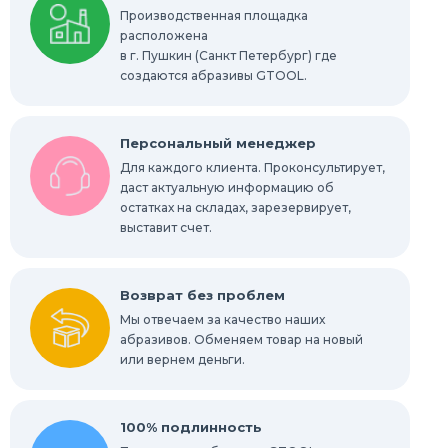
Производственная площадка
Шлифовальные абразивные губки, бруски
расположена
в г. Пушкин (Санкт Петербург) где
Радиальные шлифовальные круги
создаются абразивы GTOOL.
Шлифовальные звезды
Персональный менеджер
Конволютные круги
Для каждого клиента. Проконсультирует,
даст актуальную информацию об
остатках на складах, зарезервирует,
Абразивы для обработки труднодоступных
мест
выставит счет.
Абразивы для нержавейки
Возврат без проблем
Мы отвечаем за качество наших
абразивов. Обменяем товар на новый
или вернем деньги.
100% подлинность