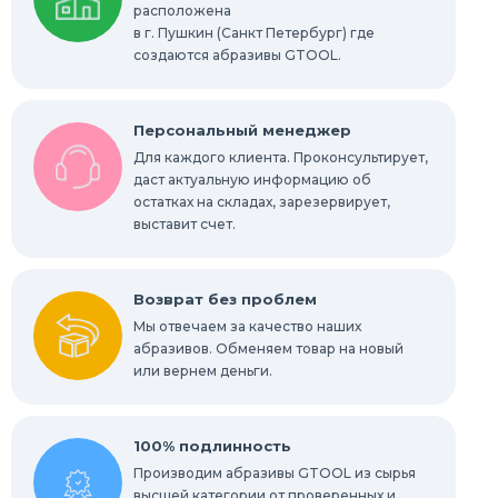
расположена
в г. Пушкин (Санкт Петербург) где
Радиальные шлифовальные круги
создаются абразивы GTOOL.
Шлифовальные звезды
Персональный менеджер
Конволютные круги
Для каждого клиента. Проконсультирует,
даст актуальную информацию об
остатках на складах, зарезервирует,
Абразивы для обработки труднодоступных
мест
выставит счет.
Абразивы для нержавейки
Возврат без проблем
Мы отвечаем за качество наших
абразивов. Обменяем товар на новый
или вернем деньги.
100% подлинность
Производим абразивы GTOOL из сырья
высшей категории от проверенных и