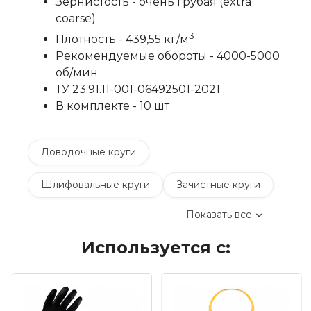
Зернистость - очень грубая (extra
coarse)
3
Плотность - 439,55 кг/м
Рекомендуемые обороты - 4000-5000
об/мин
ТУ 23.91.11-001-06492501-2021
В комплекте - 10 шт
Доводочные круги
Шлифовальные круги
Зачистные круги
Показать все
Коралловые зачистные круги
Используется с:
Круги лепестковые торцевые шлифовальные
(КЛТ)
Шлифовальные круги на липучке Velcro