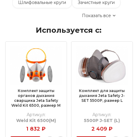
Шлифовальные круги
Зачистные круги
Показать все
Коралловые зачистные круги
Используется с:
Круги лепестковые торцевые шлифовальные
(КЛТ)
Шлифовальные круги на липучке Velcro
Обдирочные круги
Шлифовальные валики
Фибровые круги
Комплект защиты
Комплект для защиты
Абразивные шлифовальные головки
органов дыхания
дыхания Jeta Safety J-
сварщика Jeta Safety
SET 5500P, размер L
Weld Kit 6500, размер M
Шлифовальные листы и рулоны
Артикул:
Артикул:
Weld Kit 6500(M)
5500P J-SET (L)
Круги с креплением Roloc™
1 832
₽
2 409
₽
Шлифовальные абразивные ленты