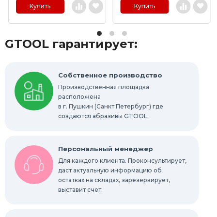
Купить
Купить
Отрезные круги по металлу
GTOOL гарантирует:
Шлифовальные гильзы
Круги Scotch-Brite Bristle
Собственное производство
Производственная площадка
Шлифовальные абразивные губки, бруски
расположена
в г. Пушкин (Санкт Петербург) где
Радиальные шлифовальные круги
создаются абразивы GTOOL.
Шлифовальные звезды
Персональный менеджер
Конволютные круги
Для каждого клиента. Проконсультирует,
даст актуальную информацию об
остатках на складах, зарезервирует,
Абразивы для обработки труднодоступных
мест
выставит счет.
Абразивы для нержавейки