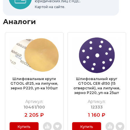
юридических лиц с НДС.
Картой на сайте.
Аналоги
Шлифовальные круги
Шлифовальный круг
GTOOL d125, на липучке,
GTOOL CER d150 (15
зерно P220, уп-ка 100шт
отверстий), на липучке,
зерно P220, уп-ка 25шт
Артикул:
Артикул:
10461/100
12333
2 205
₽
1 160
₽
Купить
Купить