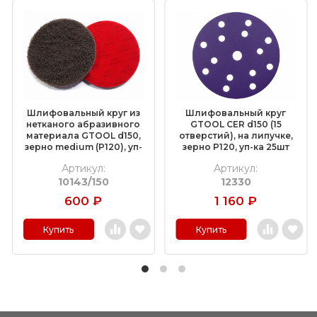
Шлифовальный круг из
Шлифовальный круг
нетканого абразивного
GTOOL CER d150 (15
материала GTOOL d150,
отверстий), на липучке,
зерно medium (P120), уп-
зерно P120, уп-ка 25шт
ка 5шт
Артикул:
Артикул:
10143/150
12330
600
₽
1 160
₽
Купить
Купить