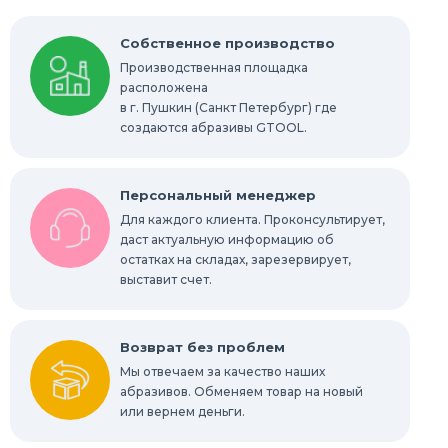
Круги Scotch-Brite Bristle
Собственное производство
Производственная площадка
Шлифовальные абразивные губки, бруски
расположена
в г. Пушкин (Санкт Петербург) где
Радиальные шлифовальные круги
создаются абразивы GTOOL.
Шлифовальные звезды
Персональный менеджер
Конволютные круги
Для каждого клиента. Проконсультирует,
даст актуальную информацию об
остатках на складах, зарезервирует,
Абразивы для обработки труднодоступных
мест
выставит счет.
Абразивы для нержавейки
Возврат без проблем
Мы отвечаем за качество наших
абразивов. Обменяем товар на новый
или вернем деньги.