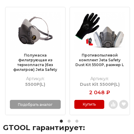
(КЛТ)
Шлифовальные круги на липучке Velcro
Обдирочные круги
Шлифовальные валики
Фибровые круги
Полумаска
Противопылевой
Абразивные шлифовальные головки
фильтрующая из
комплект Jeta Safety
термопласта (без
Dust Kit 5500P, размер L
фильтров) Jeta Safety
Шлифовальные листы и рулоны
5500P, размер L
Артикул:
Артикул:
5500P(L)
Dust Kit 5500P(L)
Круги с креплением Roloc™
2 048
₽
Шлифовальные абразивные ленты
Купить
Подобрать аналог
Отрезные круги по металлу
GTOOL гарантирует:
Шлифовальные гильзы