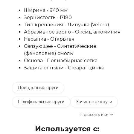
Ширина - 940 мм
Зернистость - P180
Тип крепления - Липучка (Velcro)
Абразивное зерно - Оксид алюминия
Насыпка - Открытая
Связующее - Синтетические
(феноловые) смолы
Основа - Полиэфирная сетка
Защита от пыли - Стеарат цинка
Доводочные круги
Шлифовальные круги
Зачистные круги
Показать все
Коралловые зачистные круги
Используется с:
Круги лепестковые торцевые шлифовальные