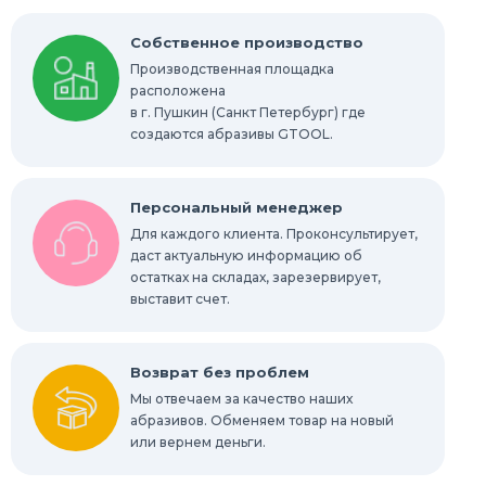
Круги Scotch-Brite Bristle
Собственное производство
Производственная площадка
Шлифовальные абразивные губки, бруски
расположена
в г. Пушкин (Санкт Петербург) где
Радиальные шлифовальные круги
создаются абразивы GTOOL.
Шлифовальные звезды
Персональный менеджер
Конволютные круги
Для каждого клиента. Проконсультирует,
даст актуальную информацию об
остатках на складах, зарезервирует,
Абразивы для обработки труднодоступных
мест
выставит счет.
Абразивы для нержавейки
Возврат без проблем
Мы отвечаем за качество наших
абразивов. Обменяем товар на новый
или вернем деньги.