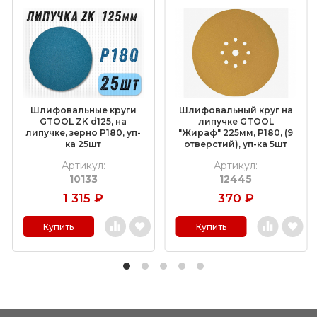
Шлифовальные круги
Шлифовальный круг на
GTOOL ZK d125, на
липучке GTOOL
липучке, зерно P180, уп-
"Жираф" 225мм, P180, (9
ка 25шт
отверстий), уп-ка 5шт
Артикул:
Артикул:
10133
12445
1 315
₽
370
₽
Купить
Купить