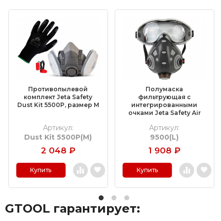
(КЛТ)
Шлифовальные круги на липучке Velcro
Обдирочные круги
Шлифовальные валики
Фибровые круги
Противопылевой
Полумаска
Абразивные шлифовальные головки
комплект Jeta Safety
фильтрующая с
Dust Kit 5500P, размер M
интегрированными
очками Jeta Safety Air
Шлифовальные листы и рулоны
Optics 9500, размер L
Артикул:
Артикул:
Dust Kit 5500P(M)
9500(L)
Круги с креплением Roloc™
2 048
₽
1 908
₽
Шлифовальные абразивные ленты
Купить
Купить
Отрезные круги по металлу
GTOOL гарантирует:
Шлифовальные гильзы