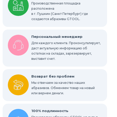
Производственная площадка
Шлифовальные абразивные губки, бруски
расположена
в г. Пушкин (Санкт Петербург) где
Радиальные шлифовальные круги
создаются абразивы GTOOL.
Шлифовальные звезды
Персональный менеджер
Конволютные круги
Для каждого клиента. Проконсультирует,
даст актуальную информацию об
остатках на складах, зарезервирует,
Абразивы для обработки труднодоступных
мест
выставит счет.
Абразивы для нержавейки
Возврат без проблем
Мы отвечаем за качество наших
абразивов. Обменяем товар на новый
или вернем деньги.
100% подлинность