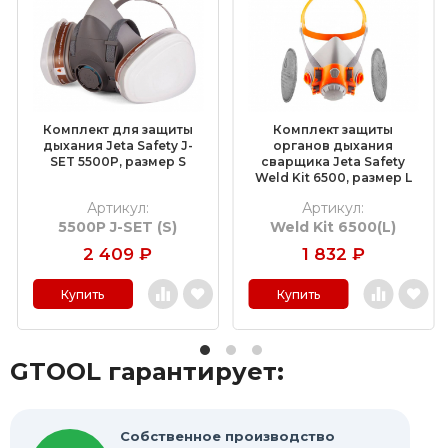
Обдирочные круги
Шлифовальные валики
Фибровые круги
Комплект для защиты
Комплект защиты
Абразивные шлифовальные головки
дыхания Jeta Safety J-
органов дыхания
SET 5500P, размер S
сварщика Jeta Safety
Weld Kit 6500, размер L
Шлифовальные листы и рулоны
Артикул:
Артикул:
5500P J-SET (S)
Weld Kit 6500(L)
Круги с креплением Roloc™
2 409
₽
1 832
₽
Шлифовальные абразивные ленты
Купить
Купить
Отрезные круги по металлу
GTOOL гарантирует:
Шлифовальные гильзы
Круги Scotch-Brite Bristle
Собственное производство