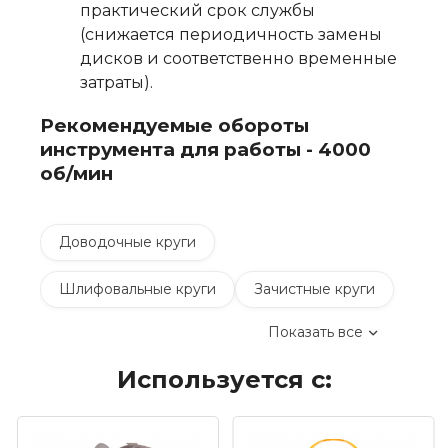
практический срок службы
(снижается периодичность замены
дисков и соответственно временные
затраты).
Рекомендуемые обороты
инструмента для работы - 4000
об/мин
Доводочные круги
Шлифовальные круги
Зачистные круги
Показать все
Коралловые зачистные круги
Используется с:
Круги лепестковые торцевые шлифовальные
(КЛТ)
Шлифовальные круги на липучке Velcro