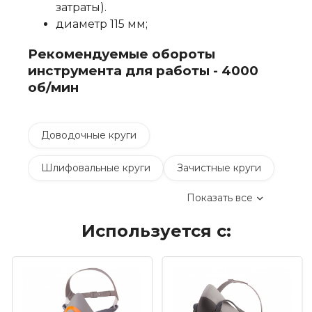
затраты).
диаметр 115 мм;
Рекомендуемые обороты
инструмента для работы - 4000
об/мин
Доводочные круги
Шлифовальные круги
Зачистные круги
Показать все
Коралловые зачистные круги
Используется с:
Круги лепестковые торцевые шлифовальные
(КЛТ)
Шлифовальные круги на липучке Velcro
Обдирочные круги