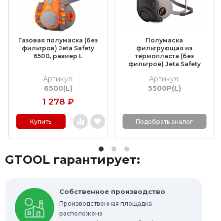
Шлифовальные валики
Фибровые круги
Газовая полумаска (без
Полумаска
Абразивные шлифовальные головки
фильтров) Jeta Safety
фильтрующая из
6500, размер L
термопласта (без
фильтров) Jeta Safety
Шлифовальные листы и рулоны
5500P, размер L
Артикул:
Артикул:
6500(L)
5500P(L)
Круги с креплением Roloc™
1 278
₽
Шлифовальные абразивные ленты
Купить
Подобрать аналог
Отрезные круги по металлу
GTOOL гарантирует:
Шлифовальные гильзы
Круги Scotch-Brite Bristle
Собственное производство
Производственная площадка
Шлифовальные абразивные губки, бруски
расположена