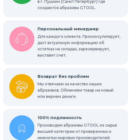
в г. Пушкин (Санкт Петербург) где
Радиальные шлифовальные круги
создаются абразивы GTOOL.
Шлифовальные звезды
Персональный менеджер
Конволютные круги
Для каждого клиента. Проконсультирует,
даст актуальную информацию об
остатках на складах, зарезервирует,
Абразивы для обработки труднодоступных
мест
выставит счет.
Абразивы для нержавейки
Возврат без проблем
Мы отвечаем за качество наших
абразивов. Обменяем товар на новый
или вернем деньги.
100% подлинность
Производим абразивы GTOOL из сырья
высшей категории от проверенных и
именитых мировых производителей.