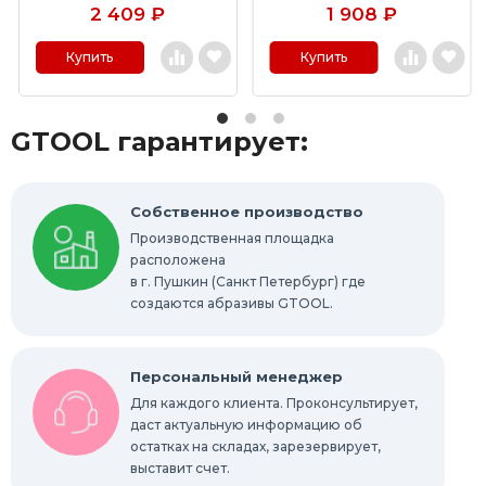
2 409
₽
1 908
₽
Шлифовальные абразивные ленты
Купить
Купить
Отрезные круги по металлу
GTOOL гарантирует:
Шлифовальные гильзы
Круги Scotch-Brite Bristle
Собственное производство
Производственная площадка
Шлифовальные абразивные губки, бруски
расположена
в г. Пушкин (Санкт Петербург) где
Радиальные шлифовальные круги
создаются абразивы GTOOL.
Шлифовальные звезды
Персональный менеджер
Конволютные круги
Для каждого клиента. Проконсультирует,
даст актуальную информацию об
остатках на складах, зарезервирует,
Абразивы для обработки труднодоступных
мест
выставит счет.