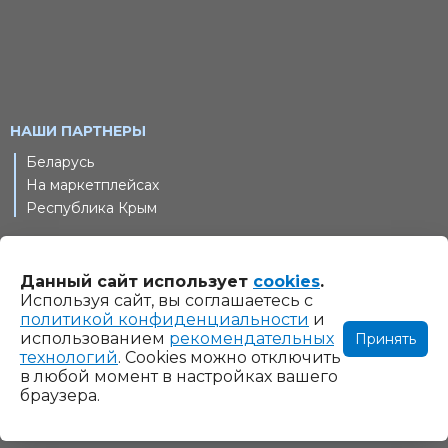
НАШИ ПАРТНЕРЫ
Беларусь
На маркетплейсах
Республика Крым
Данный сайт использует
cookies
.
© 2011-2026 Шлифовальные технологии, ООО. Все права
Используя сайт, вы соглашаетесь с
защищены
политикой конфиденциальности
и
использованием
рекомендательных
Принять
Информация на сайте www.gtool.ru не является
технологий
. Cookies можно отключить
публичной офертой. Указанные на сайте www.gtool.ru
в любой момент в настройках вашего
браузера.
цены являются ориентировочными и могут быть изменены
при оформлении заказа.