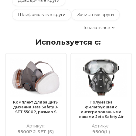
Доводочные круги
Шлифовальные круги
Зачистные круги
Показать все
Коралловые зачистные круги
Используется с:
Круги лепестковые торцевые шлифовальные
(КЛТ)
Шлифовальные круги на липучке Velcro
Обдирочные круги
Шлифовальные валики
Фибровые круги
Комплект для защиты
Полумаска
Абразивные шлифовальные головки
дыхания Jeta Safety J-
фильтрующая с
SET 5500P, размер S
интегрированными
очками Jeta Safety Air
Шлифовальные листы и рулоны
Optics 9500, размер L
Артикул:
Артикул:
5500P J-SET (S)
9500(L)
Круги с креплением Roloc™