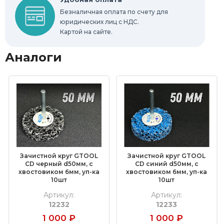
Безналичная оплата по счету для
юридических лиц с НДС.
Картой на сайте.
Аналоги
Зачистной круг GTOOL
Зачистной круг GTOOL
CD черный d50мм, с
CD синий d50мм, с
хвостовиком 6мм, уп-ка
хвостовиком 6мм, уп-ка
10шт
10шт
Артикул:
Артикул:
12232
12233
1 000
₽
1 000
₽