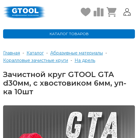
КАТАЛОГ ТОВАРОВ
Главная
-
Каталог
-
Абразивные материалы
-
Коралловые зачистные круги
-
на дрель
Зачистной круг GTOOL GTA
d30мм, с хвостовиком 6мм, уп-
ка 10шт