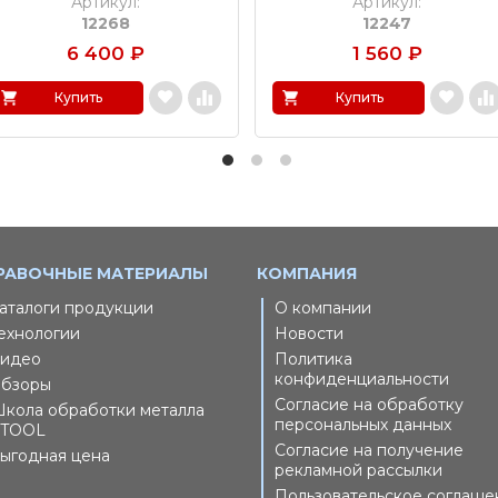
Артикул:
Артикул:
12268
12247
6 400
₽
1 560
₽
Купить
Купить
РАВОЧНЫЕ МАТЕРИАЛЫ
КОМПАНИЯ
аталоги продукции
О компании
ехнологии
Новости
идео
Политика
конфиденциальности
бзоры
Согласие на обработку
кола обработки металла
персональных данных
TOOL
Согласие на получение
ыгодная цена
рекламной рассылки
Пользовательское соглаше