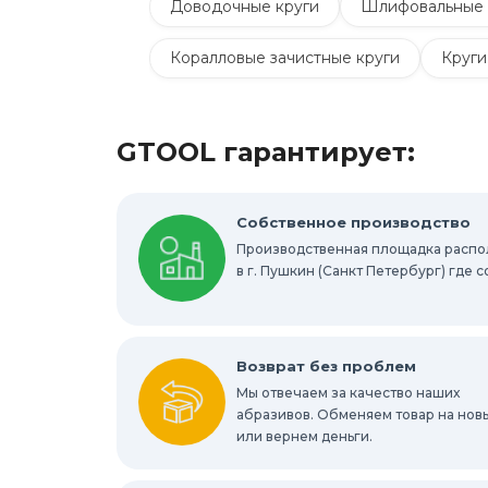
Доводочные круги
Шлифовальные 
Коралловые зачистные круги
Круги
Шлифовальные круги на липучке Velcro
GTOOL гарантирует:
Шлифовальные валики
Фибровые к
Абразивные шлифовальные головки
Собственное производство
Производственная площадка расп
Круги с креплением Roloc™
Шлифо
в г. Пушкин (Санкт Петербург) где
Отрезные круги по металлу
Шлифов
Шлифовальные абразивные губки, брус
Возврат без проблем
Мы отвечаем за качество наших
Шлифовальные звезды
абразивов. Обменяем товар на нов
Конволютны
или вернем деньги.
Абразивы для обработки труднодоступ