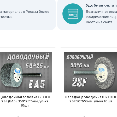
Удобная оплат
х материалов в России более
Безналичная оплат
ателями.
юридических лиц 
Картой на сайте.
Доводочная головка GTOOL
Насадка доводочная GTOO
2SF (EA5) d50*25*6мм, уп-ка
2SF 50*6*6мм, уп-ка 10шт
10шт