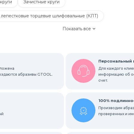
круги
Зачистные круги
 лепестковые торцевые шлифовальные (КЛТ)
Показать все
Обдирочные круги
руги
Шлифовальные листы и рулоны
Персональный
оложена
Для каждого клиен
вальные абразивные ленты
 создаются абразивы GTOOL.
информацию об ост
счет.
альные гильзы
Круги Scotch-Brite Bristle
ки
Радиальные шлифовальные круги
100% подлинно
Производим абраз
ый
е круги
проверенных и им
ных мест
Абразивы для нержавейки