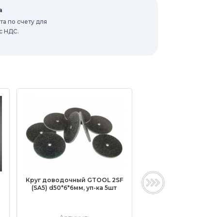
а
а по счету для
с НДС.
L
Круг доводочный GTOOL 2SF
Доводочный шлифо
(SA5) d50*6*6мм, уп-ка 5шт
круг GTOOL Scotch-B
50х6х6мм, уп-ка