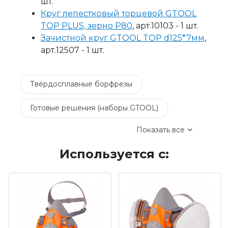
шт.
Круг лепестковый торцевой GTOOL
TOP PLUS, зерно Р80
, арт.10103 - 1 шт.
Зачистной круг GTOOL TOP d125*7мм
,
арт.12507 - 1 шт.
Твёрдосплавные борфрезы
Готовые решения (наборы GTOOL)
Показать все
Сверлильные станки и сверла
Используется с:
Электроинструмент
Пневмоинструмент
Материалы для электрохимической
пассивации
Насадки для граверов