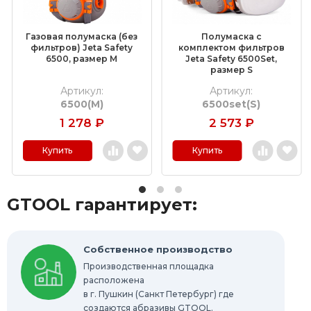
Дополнительные комплектующие
Газовая полумаска (без
Полумаска с
Средства индивидуальной защиты
фильтров) Jeta Safety
комплектом фильтров
6500, размер M
Jeta Safety 6500Set,
размер S
Очистители и средства для ухода за
металлом
Артикул:
Артикул:
6500(M)
6500set(S)
Полировальные материалы
1 278
₽
2 573
₽
Абразивные материалы
Купить
Купить
Технические щетки
Новинки
GTOOL гарантирует:
Распродажа
Выгодная цена
Шлифовально-полировальные станки
Собственное производство
Производственная площадка
расположена
Запасные части
в г. Пушкин (Санкт Петербург) где
создаются абразивы GTOOL.