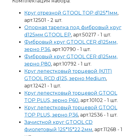
Комплектация набора:
Круг отрезной GTOOL TOP d125*1мм
,
арт.12501 - 2 шт.
Опорная тарелка под фибровый круг
d125мм GTOOL EP
, арт.50217 - 1 шт.
Фибровый круг GTOOL CER d125мм,
зерно Р36
, арт.10790 - 1 шт.
Фибровый круг GTOOL CER d125мм,
зерно Р80
, арт.10792 - 1 шт.
Круг лепестковый торцевой (КЛТ)
GTOOL RCD d125, зерно Medium
,
арт.12421 - 1 шт.
Круг лепестковый торцевой GTOOL
TOP PLUS, зерно Р60
, арт.10102 - 1 шт.
Круг лепестковый торцевой GTOOL
TOP PLUS, зерно Р36
, арт.12536 - 1 шт.
Зачистной круг GTOOL CD
фиолетовый 125*15*22,2мм
, арт.11268 - 1